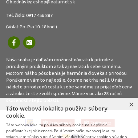
Objednávky:
eshop@naturnet.sk
Tel. číslo:
0917 456 887
(Volať Po-Pia 10-18hod.)
Naša snaha je dať vám možnosť návratu k prírode a
prírodným produktom a tak aj návratu k sebe samému.
Mottom nášho pôsobenia je harmónia človeka s prírodou.
Ponúkame vám to najlepšie, čo sme na trhu našli. U nás
nájdete prirodzenú cestu k sebe samému za prijateľné ceny
a záruku, že ste zvolili správne. Máme viac ako 28 ročnú
skúsenosť v tejto oblasti.
×
Táto webová lokalita používa súbory
cookie.
Táto webová lokalita používa súbory cookie na zlepšenie
používateľskej skúsenosti. Používaním našej webovej lokality
vyjadrujete súhlas s používaním všetkých súborov cookie v súlade s