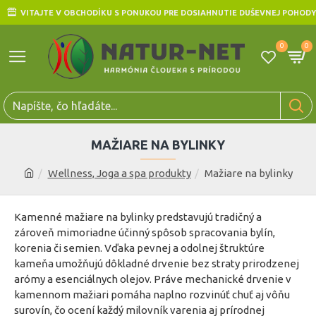
VITAJTE V OBCHODÍKU S PONUKOU PRE DOSIAHNUTIE DUŠEVNEJ POHODY
0
0
MAŽIARE NA BYLINKY
Wellness, Joga a spa produkty
Mažiare na bylinky
Kamenné mažiare na bylinky predstavujú tradičný a
zároveň mimoriadne účinný spôsob spracovania bylín,
korenia či semien. Vďaka pevnej a odolnej štruktúre
kameňa umožňujú dôkladné drvenie bez straty prirodzenej
arómy a esenciálnych olejov. Práve mechanické drvenie v
kamennom mažiari pomáha naplno rozvinúť chuť aj vôňu
surovín, čo ocení každý milovník varenia aj prírodnej