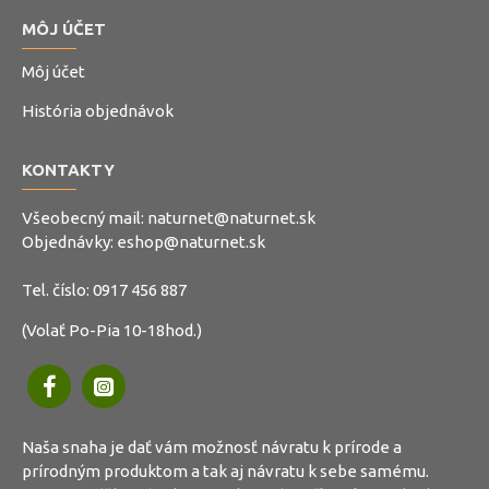
MÔJ ÚČET
Môj účet
História objednávok
KONTAKTY
Všeobecný mail:
naturnet@naturnet.sk
Objednávky:
eshop@naturnet.sk
Tel. číslo:
0917 456 887
(Volať Po-Pia 10-18hod.)
Naša snaha je dať vám možnosť návratu k prírode a
prírodným produktom a tak aj návratu k sebe samému.