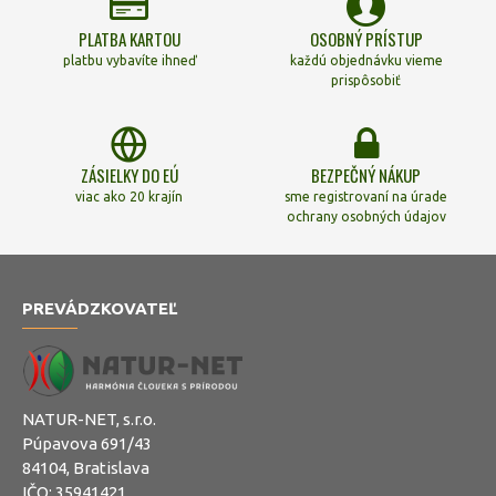
PLATBA KARTOU
OSOBNÝ PRÍSTUP
platbu vybavíte ihneď
každú objednávku vieme
prispôsobiť
ZÁSIELKY DO EÚ
BEZPEČNÝ NÁKUP
viac ako 20 krajín
sme registrovaní na úrade
ochrany osobných údajov
PREVÁDZKOVATEĽ
NATUR-NET, s.r.o.
Púpavova 691/43
84104, Bratislava
IČO: 35941421