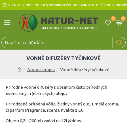
VITAJTE V OBCHODÍKU S PONUKOU PRE DOSIAHNUTIE DUŠEVNEJ POHODY
0
0
VONNÉ DIFUZÉRY TYČINKOVÉ
Aromaterapia
Vonné difuzéry tyčinkové
Prírodné vonné difuzéry s obsahom čisto prírodných
esenciálnych (éterických) olejov.
Prirodzená prírodná vôňa, žiadny vonný olej, umelá aroma,
či parfum (fragrance, scent). Kvalita z EU.
Objem 0,2L (200ml) vydrží na 12týždňov.