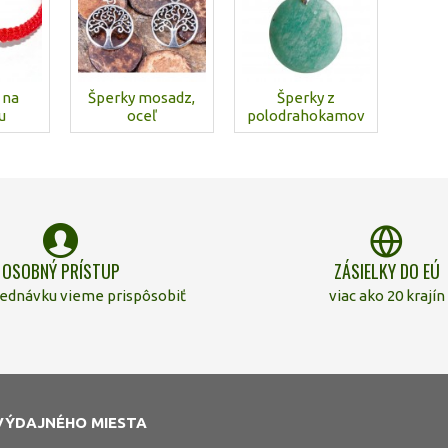
 na
Šperky mosadz,
Šperky z
u
oceľ
polodrahokamov
OSOBNÝ PRÍSTUP
ZÁSIELKY DO EÚ
jednávku vieme prispôsobiť
viac ako 20 krajín
VÝDAJNÉHO MIESTA