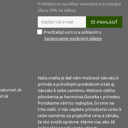
Prihláste sa na odber newslettra a získajte
zľavu 10% na nákup.
PRIHLÁSIŤ
Prečítal(a) som si a súhlasím s
Spracovanie osobných údajov
Naša snaha je dať vám možnosť návratu k
prírode a prírodným produktom a tak aj
aturnet.sk
návratu k sebe samému. Mottom nášho
t.sk
pôsobenia je harmónia človeka s prírodou.
Ponúkame vám to najlepšie, čo sme na
trhu našli. U nás nájdete prirodzenú cestu k
sebe samému za prijateľné ceny a záruku,
že ste zvolili správne. Máme viac ako 28