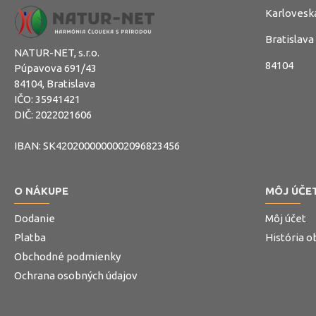
Karlovesk
Bratislava
NATUR-NET, s.r.o.
84104
Púpavova 691/43
84104, Bratislava
IČO: 35941421
DIČ: 2022021606
IBAN: SK4202000000002096823456
O NÁKUPE
MÔJ ÚČE
Dodanie
Môj účet
Platba
História 
Obchodné podmienky
Ochrana osobných údajov