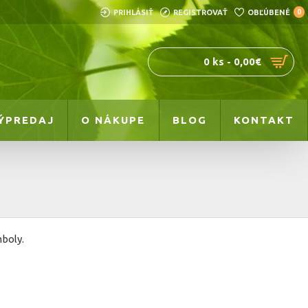
PRIHLÁSIŤ
REGISTROVAŤ
OBĽÚBENÉ
0
0 ks - 0,00€
ÝPREDAJ
O NÁKUPE
BLOG
KONTAKT
boly.