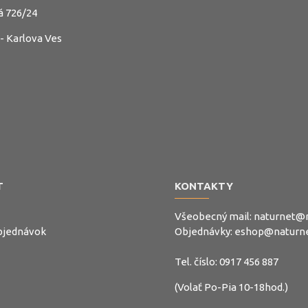
á 726/24
 - Karlova Ves
T
KONTAKTY
Všeobecný mail:
naturnet@n
objednávok
Objednávky:
eshop@naturne
Tel. číslo:
0917 456 887
(Volať Po-Pia 10-18hod.)