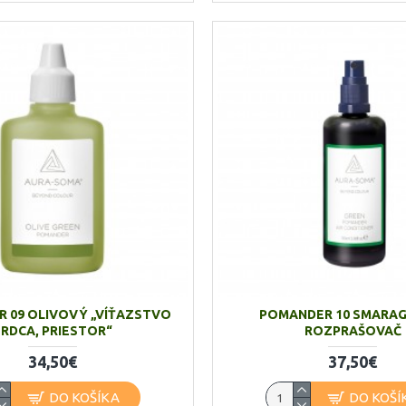
 09 OLIVOVÝ „VÍŤAZSTVO
POMANDER 10 SMARA
SRDCA, PRIESTOR“
ROZPRAŠOVAČ
34,50€
37,50€
DO KOŠÍKA
DO KOŠÍ