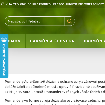
VITAJTE V OBCHODÍKU S PONUKOU PRE DOSIAHNUTIE DUŠEVNEJ POHODY
DOMOV
HARMÓNIA ČLOVEKA
HARMÓNI
Pomandery Aura-Soma® slúžia na ochranu aury a zároveň posi
dokáže takéto poškodené miesta opraviť. Pravidelné používani
Existuje 15 Aura-Soma® Pomanderov rôznych vôní a farieb. Obs
Pomandery vo forme spreja slúžia ako osviežovače vzduchu, pri