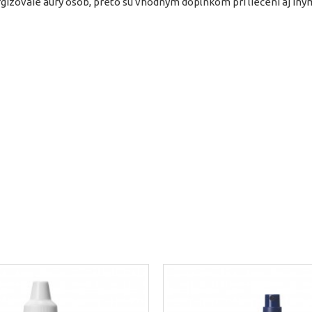
nergizovaie aury osôb, preto sú vhodným doplnkom pri liečení aj in