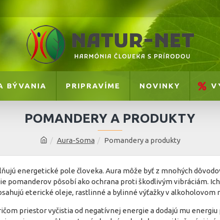
A BÝVANIA
PRIPRAVÍME
NOVINKY
V
POMANDERY A PRODUKTY
Aura-Soma
Pomandery a produkty
lňujú energetické pole človeka. Aura môže byť z mnohých dôvo
e pomanderov pôsobí ako ochrana proti škodlivým vibráciám. Ich 
ahujú eterické oleje, rastlinné a bylinné výťažky v alkoholovom 
čom priestor vyčistia od negatívnej energie a dodajú mu energiu p