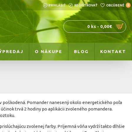
PRIHLÁSIŤ
REGISTROVAŤ
OBĽÚBENÉ
0
0 ks - 0,00€
ÝPREDAJ
O NÁKUPE
BLOG
KONTAKT
dov poškodená. Pomander nanesený okolo energetického poľa
účinok trvá 2 hodiny po aplikácii zvoleného pomandera.
roztoku.
rislúchajúcu zvolenej farby. Príjemná vôňa vydrží takto dlhšie