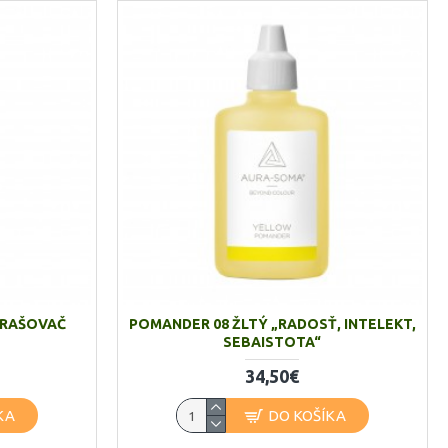
PRAŠOVAČ
POMANDER 08 ŽLTÝ „RADOSŤ, INTELEKT,
SEBAISTOTA“
34,50€
KA
DO KOŠÍKA