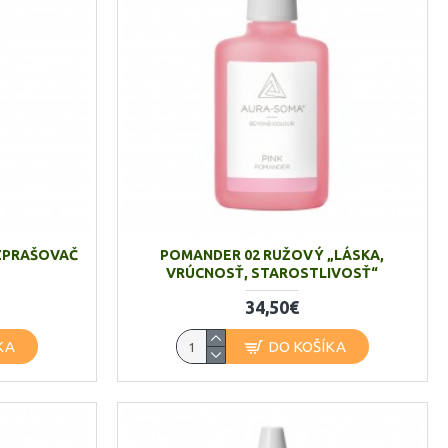
ZPRAŠOVAČ
POMANDER 02 RUŽOVÝ „LÁSKA,
VRÚCNOSŤ, STAROSTLIVOSŤ“
34,50€
KA
DO KOŠÍKA