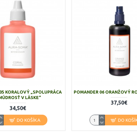
05 KORALOVÝ „SPOLUPRÁCA
POMANDER 06 ORANŽOVÝ R
MÚDROSŤ V LÁSKE“
37,50€
34,50€
DO KOŠÍKA
DO KOŠÍ