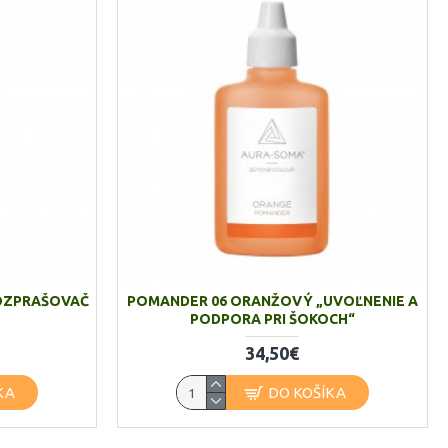
OZPRAŠOVAČ
POMANDER 06 ORANŽOVÝ „UVOĽNENIE A
PODPORA PRI ŠOKOCH“
34,50€
KA
DO KOŠÍKA