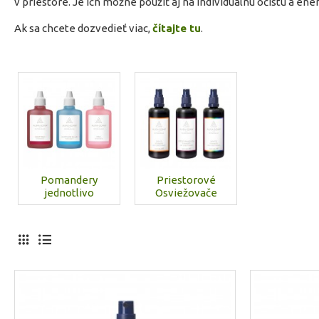
v priestore. Je ich možné použiť aj na individuálnu očistu a e
Ak sa chcete dozvedieť viac,
čítajte tu
.
Pomandery
Priestorové
jednotlivo
Osviežovače