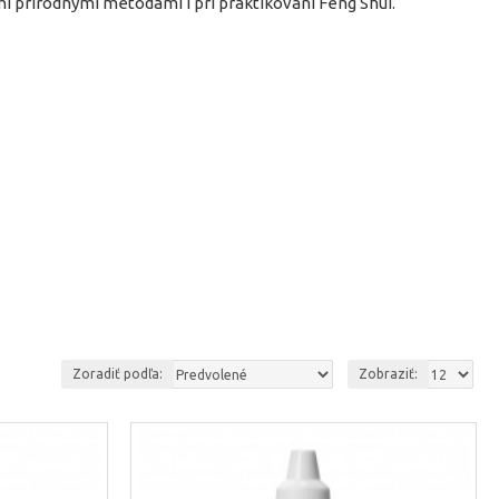
ými prírodnými metódami i pri praktikovani Feng Shui.
Zoradiť podľa:
Zobraziť: