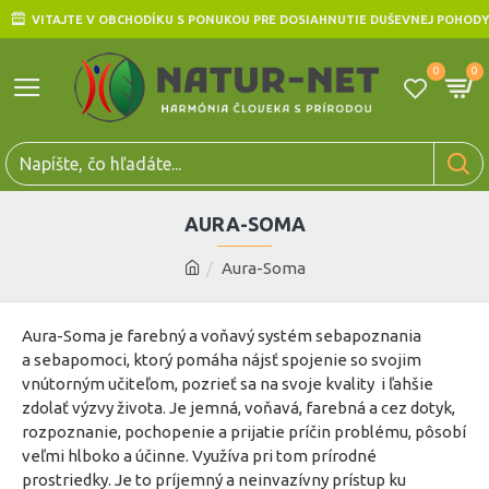
VITAJTE V OBCHODÍKU S PONUKOU PRE DOSIAHNUTIE DUŠEVNEJ POHODY
0
0
AURA-SOMA
Aura-Soma
Aura-Soma je farebný a voňavý systém sebapoznania
a sebapomoci, ktorý pomáha nájsť spojenie so svojim
vnútorným učiteľom, pozrieť sa na svoje kvality i ľahšie
zdolať výzvy života. Je jemná, voňavá, farebná a cez dotyk,
rozpoznanie, pochopenie a prijatie príčin problému, pôsobí
veľmi hlboko a účinne. Využíva pri tom prírodné
prostriedky. Je to príjemný a neinvazívny prístup ku