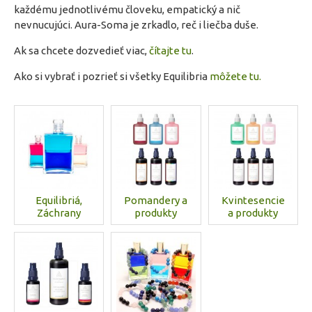
každému jednotlivému človeku, empatický a nič
nevnucujúci. Aura-Soma je zrkadlo, reč i liečba duše.
Ak sa chcete dozvedieť viac,
čítajte tu
.
Ako si vybrať i pozrieť si všetky Equilibria
môžete tu
.
Equilibriá,
Pomandery a
Kvintesencie
Záchrany
produkty
a produkty