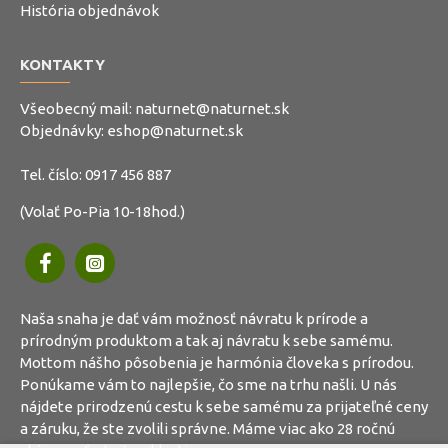
História objednávok
KONTAKTY
Všeobecný mail:
naturnet@naturnet.sk
Objednávky:
eshop@naturnet.sk
Tel. číslo:
0917 456 887
(Volať Po-Pia 10-18hod.)
Naša snaha je dať vám možnosť návratu k prírode a
prírodným produktom a tak aj návratu k sebe samému.
Mottom nášho pôsobenia je harmónia človeka s prírodou.
Ponúkame vám to najlepšie, čo sme na trhu našli. U nás
nájdete prirodzenú cestu k sebe samému za prijateľné ceny
a záruku, že ste zvolili správne. Máme viac ako 28 ročnú