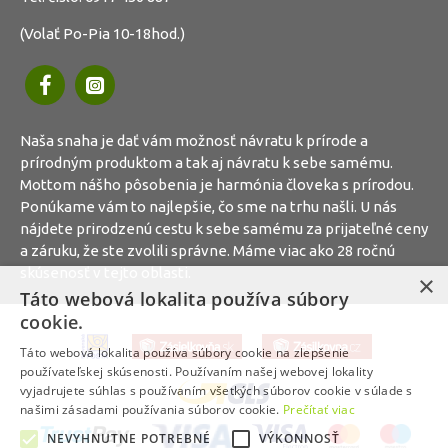
(Volať Po-Pia 10-18hod.)
Naša snaha je dať vám možnosť návratu k prírode a
prírodným produktom a tak aj návratu k sebe samému.
Mottom nášho pôsobenia je harmónia človeka s prírodou.
Ponúkame vám to najlepšie, čo sme na trhu našli. U nás
nájdete prirodzenú cestu k sebe samému za prijateľné ceny
a záruku, že ste zvolili správne. Máme viac ako 28 ročnú
skúsenosť v tejto oblasti.
×
Táto webová lokalita používa súbory
cookie.
Táto webová lokalita používa súbory cookie na zlepšenie
používateľskej skúsenosti. Používaním našej webovej lokality
vyjadrujete súhlas s používaním všetkých súborov cookie v súlade s
našimi zásadami používania súborov cookie.
Prečítať viac
NEVYHNUTNE POTREBNÉ
VÝKONNOSŤ