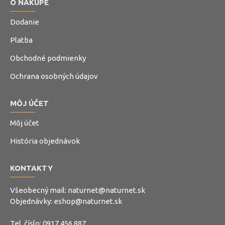
O NÁKUPE
Dodanie
Platba
Obchodné podmienky
Ochrana osobných údajov
MÔJ ÚČET
Môj účet
História objednávok
KONTAKTY
Všeobecný mail:
naturnet@naturnet.sk
Objednávky:
eshop@naturnet.sk
Tel. číslo:
0917 456 887