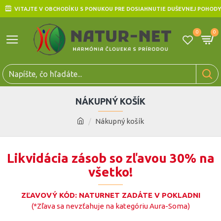
VITAJTE V OBCHODÍKU S PONUKOU PRE DOSIAHNUTIE DUŠEVNEJ POHODY
0
0
NÁKUPNÝ KOŠÍK
Nákupný košík
Likvidácia zásob so zľavou 30% na
všetko!
ZĽAVOVÝ KÓD: NATURNET ZADÁTE V POKLADNI
(*Zľava sa nevzťahuje na kategóriu Aura-Soma)