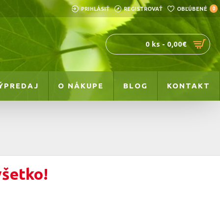
PRIHLÁSIŤ
REGISTROVAŤ
OBĽÚBENÉ
0
0 ks - 0,00€
ÝPREDAJ
O NÁKUPE
BLOG
KONTAKT
všetko!