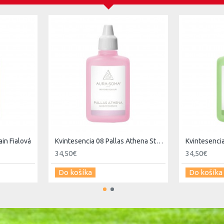
vnímavosti a otvorenosti. Kvapneme si ich na ľavé
me po jednotlivých čakrách do aury.
in Fialová
Kvintesencia 08 Pallas Athena Staroružová
34,50€
34,50€
Do košíka
Do košíka