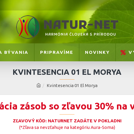
A BÝVANIA
PRIPRAVÍME
NOVINKY
V
KVINTESENCIA 01 EL MORYA
Kvintesencia 01 El Morya
ácia zásob so zľavou 30% na 
ZĽAVOVÝ KÓD: NATURNET ZADÁTE V POKLADNI
(*Zľava sa nevzťahuje na kategóriu Aura-Soma)