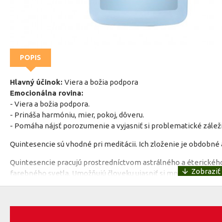
POPIS
Hlavný účinok:
Viera a božia podpora
Emocionálna rovina:
- Viera a božia podpora.
- Prináša harmóniu, mier, pokoj, dôveru.
- Pomáha nájsť porozumenie a vyjasniť si problematické záleži
Quintesencie sú vhodné pri meditácii. Ich zloženie je obdobné
Quintesencie pracujú prostredníctvom astrálného a éterického 
farebného svetla. Umožňujú človeku ujasniť si mnohé veci týkaj
návykov. Ich farby môžeme pociťovať harmonicky bez akýchkoľv
traumatických zážitkov a kríz.
Sú určené zvlášť pre ľudí, ktorí potrebujú veľmi pomôcť. Dokáž
jemných úrovniach, čím pôsobia efektívne a rýchlo.