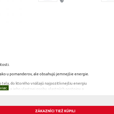
tosti.
 ako u pomanderov, ale obsahujú jemnejšie energie.
tela, do ktorého vnášajú najpozitívnejšiu energiu
úce sa jeho vlastnej osoby, vlastných postojov a
ek bariér. Prinášajú podporu v čase zmien,
u pracovať so všetkými aspektami bytosti a to na veľmi
ZÁKAZNÍCI TIEŽ KÚPILI