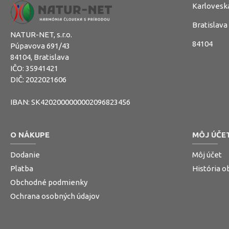
Karlovesk
Bratislava
NATUR-NET, s.r.o.
84104
Púpavova 691/43
84104, Bratislava
IČO: 35941421
DIČ: 2022021606
IBAN: SK4202000000002096823456
O NÁKUPE
MÔJ ÚČE
Dodanie
Môj účet
Platba
História 
Obchodné podmienky
Ochrana osobných údajov