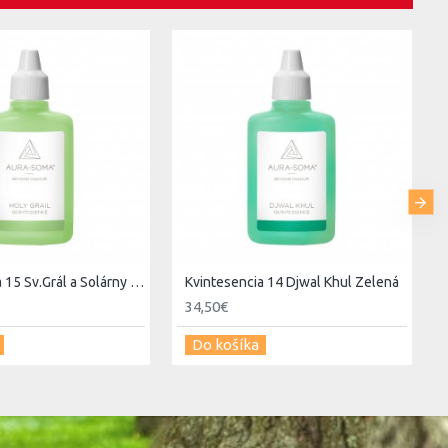
Kvintesencia 15 Sv.Grál a Solárny Logos Svetlo olivová
Kvintesencia 14 Djwal Khul Zelená
34,50€
Do košíka