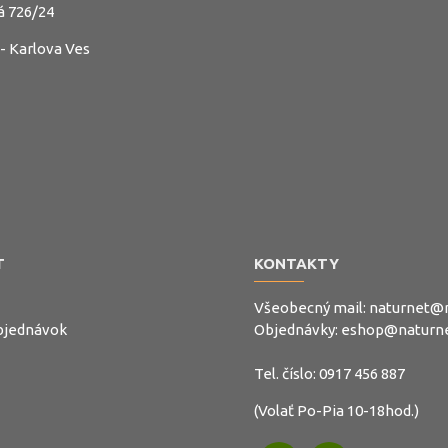
á 726/24
 - Karlova Ves
T
KONTAKTY
Všeobecný mail:
naturnet@n
objednávok
Objednávky:
eshop@naturne
Tel. číslo:
0917 456 887
(Volať Po-Pia 10-18hod.)