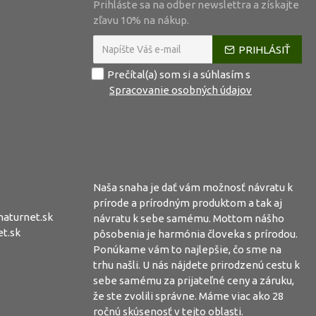
Prihláste sa na odber newslettra a získajte
zľavu 10% na nákup.
PRIHLÁSIŤ
Prečítal(a) som si a súhlasím s
Spracovanie osobných údajov
Naša snaha je dať vám možnosť návratu k
prírode a prírodným produktom a tak aj
aturnet.sk
návratu k sebe samému. Mottom nášho
t.sk
pôsobenia je harmónia človeka s prírodou.
Ponúkame vám to najlepšie, čo sme na
trhu našli. U nás nájdete prirodzenú cestu k
sebe samému za prijateľné ceny a záruku,
že ste zvolili správne. Máme viac ako 28
ročnú skúsenosť v tejto oblasti.