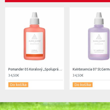
Používame ich vnášaním do aury pred meditáciou, na zvýšenie 
zápästie, pravým premiešame a potom jemnými pohybmi vnáša
Objem: 25ml
Pomander 05 Koralový „Spolupráca a múdrosť v láske“
Kvintesencia 07 St.Germa
34,50€
34,50€
Do košíka
Do košíka