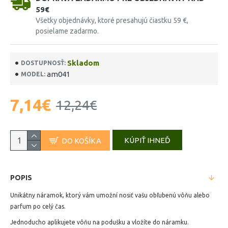
59€
Všetky objednávky, ktoré presahujú čiastku 59 €,
posielame zadarmo.
Skladom
DOSTUPNOSŤ:
am041
MODEL:
7,14€
12,24€
KÚPIŤ IHNEĎ
DO KOŠÍKA
POPIS
Unikátny náramok, ktorý vám umožní nosiť vašu obľubenú vôňu alebo
parfum po celý čas.
Jednoducho aplikujete vôňu na podušku a vložíte do náramku.