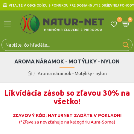
VITAJTE V OBCHODÍKU S PONUKOU PRE DOSIAHNUTIE DUŠEVNEJ POHODY
0
0
AROMA NÁRAMOK - MOTÝLIKY - NYLON
Aroma náramok - Motýliky - nylon
Likvidácia zásob so zľavou 30% na
všetko!
ZĽAVOVÝ KÓD: NATURNET ZADÁTE V POKLADNI
(*Zľava sa nevzťahuje na kategóriu Aura-Soma)