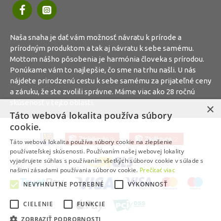
Naša snaha je dať vám možnosť návratu k prírode a
prírodným produktom a tak aj návratu k sebe samému.
Mottom nášho pôsobenia je harmónia človeka s prírodou.
Ponúkame vám to najlepšie, čo sme na trhu našli. U nás
nájdete prirodzenú cestu k sebe samému za prijateľné ceny
a záruku, že ste zvolili správne. Máme viac ako 28 ročnú
skúsenosť v tejto oblasti.
×
Táto webová lokalita používa súbory
cookie.
Táto webová lokalita používa súbory cookie na zlepšenie
používateľskej skúsenosti. Používaním našej webovej lokality
vyjadrujete súhlas s používaním všetkých súborov cookie v súlade s
našimi zásadami používania súborov cookie.
Prečítať viac
NEVYHNUTNE POTREBNÉ
VÝKONNOSŤ
CIELENIE
FUNKCIE
ZOBRAZIŤ PODROBNOSTI