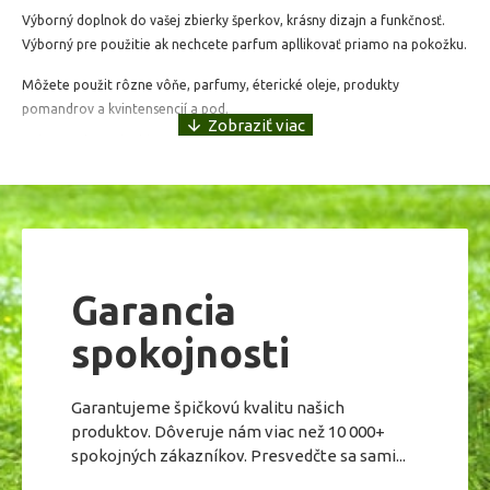
Výborný doplnok do vašej zbierky šperkov, krásny dizajn a funkčnosť.
Výborný pre použitie ak nechcete parfum apllikovať priamo na pokožku.
Môžete použit rôzne vôňe, parfumy, éterické oleje, produkty
pomandrov a kvintensencií a pod.
Náramok sa dodáva s nylonovým popruhom a piatimi
farebnými poduškami. Uzáver sa otvára "clip" spôsobom.
Materiál: nerezová oceľ, nylon
Rozmer: unisex, priemer 28mm, hrúbka 5mm
Garancia
spokojnosti
Garantujeme špičkovú kvalitu našich
produktov. Dôveruje nám viac než 10 000+
spokojných zákazníkov. Presvedčte sa sami...