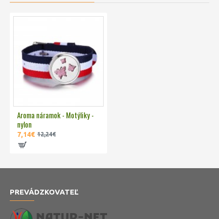
Aroma náramok - Motýliky -
nylon
7,14€
12,24€
PREVÁDZKOVATEĽ