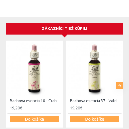
jazyk alebo pridaním do nápoja. Ak je stav kritický, môže sa
počet dávok zvýšiť. Ak cítite potrebu vybrať viac druhov
esencii, nemalo by ich byť viac ako 7. Z esencii sa nemôžete
predávkovať ani si vypestovať závislosť.
ZÁKAZNÍCI TIEŽ KÚPILI
Bachova esencia 10 - Crab Apple
Bachova esencia 37 - Wild Rose
19,20€
19,20€
Do košíka
Do košíka