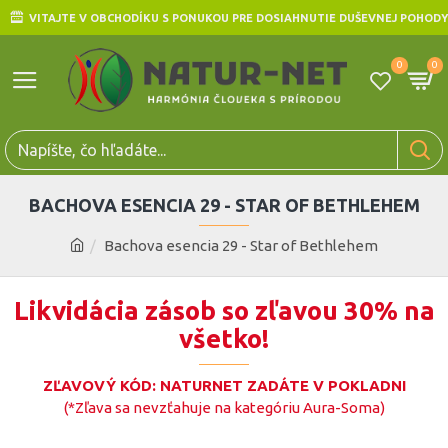
VITAJTE V OBCHODÍKU S PONUKOU PRE DOSIAHNUTIE DUŠEVNEJ POHODY
0
0
BACHOVA ESENCIA 29 - STAR OF BETHLEHEM
Bachova esencia 29 - Star of Bethlehem
Likvidácia zásob so zľavou 30% na
všetko!
ZĽAVOVÝ KÓD: NATURNET ZADÁTE V POKLADNI
(*Zľava sa nevzťahuje na kategóriu Aura-Soma)