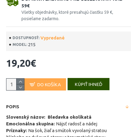
59€
Všetky objednávky, ktoré presahujú čiastku 59 €,
posielame zadarmo.
Vypredané
DOSTUPNOSŤ:
215
MODEL:
19,20€
KÚPIŤ IHNEĎ
DO KOŠÍKA
POPIS
Slovenský názov: Bledavka okolíkatá
Emocionálna skupina:
Nájsť radosť a nádej
Príznaky:
Na šok, žiaľ a smútok vyvolaný stratou