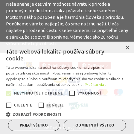
Naša snaha je dať vám možnosť návratu k prírode a
prírodným produktom a tak aj návratu k sebe samému.
Mottom nášho pôsobenia je harmónia človeka s prírodou.
Ponúkame vám to najlepšie, čo sme na trhu našli. U nás
nájdete prirodzenú cestu k sebe samému za prijateľné ceny
a záruku, že ste zvolili správne. Máme viac ako 28 ročnú
skúsenosť v tejto oblasti.
×
Táto webová lokalita používa súbory
cookie.
Táto webová lokalita používa súbory cookie na zlepšenie
používateľskej skúsenosti. Používaním našej webovej lokality
vyjadrujete súhlas s používaním všetkých súborov cookie v súlade s
našimi zásadami používania súborov cookie.
Prečítať viac
NEVYHNUTNE POTREBNÉ
VÝKONNOSŤ
CIELENIE
FUNKCIE
ZOBRAZIŤ PODROBNOSTI
PRIJAŤ VŠETKO
ODMIETNUŤ VŠETKO
NATUR-NET internetový obchod © 2021