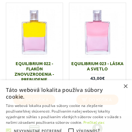
EQUILIBRIUM 022 -
EQUILIBRIUM 023 - LÁSKA
FLAKÓN
A SVETLO
ZNOVUZRODENIA -
43,00€
PREBUDENIE
×
43,00€
Táto webová lokalita používa súbory
cookie.
DO KOŠÍKA
DO KOŠÍKA
Táto webová lokalita používa súbory cookie na zlepšenie
používateľskej skúsenosti. Používaním našej webovej lokality
vyjadrujete súhlas s používaním všetkých súborov cookie v súlade s
našimi zásadami používania súborov cookie.
Prečítať viac
NEVYHNUTNE POTREBNÉ
VÝKONNOSŤ