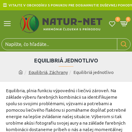
VITAJTE V OBCHODÍKU S PONUKOU PRE DOSIAHNUTIE DUŠEVNEJ POHODY
0
0
EQUILIBRIÁ JEDNOTLIVO
Equilibriá, Záchrany
Equilibriá jednotlivo
Equilibria, plnia funkciu výpovednú i liečivú zároveň. Na
základe výberu farebných kombinácii sa identifikujeme
spolu so svojimi problémami, výzvami a potrebami a
pomocou liečivého flakónu si pomáhame dopĺňať potrebné
energie na lepšie zvládanie našej situácie. Výberom si tak
urobíme akúsi fotografiu svojej aury a na základe farebných
kombinácii dostaneme príbeh o nás a našej momentálnej