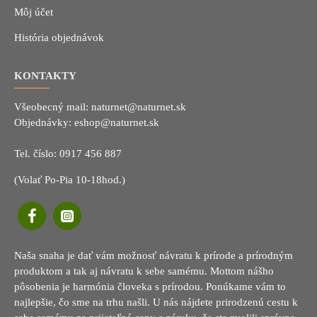
Môj účet
História objednávok
KONTAKTY
Všeobecný mail:
naturnet@naturnet.sk
Objednávky:
eshop@naturnet.sk
Tel. číslo:
0917 456 887
(Volať Po-Pia 10-18hod.)
Naša snaha je dať vám možnosť návratu k prírode a prírodným
produktom a tak aj návratu k sebe samému. Mottom nášho
pôsobenia je harmónia človeka s prírodou. Ponúkame vám to
najlepšie, čo sme na trhu našli. U nás nájdete prirodzenú cestu k