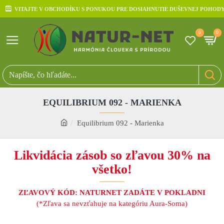
VITAJTE V OBCHODÍKU S PONUKOU PRE DOSIAHNUTIE DUŠEVNEJ POHOD
0
0
EQUILIBRIUM 092 - MARIENKA
Equilibrium 092 - Marienka
Likvidácia zásob so zľavou 30% na
všetko!
ZĽAVOVÝ KÓD: NATURNET ZADÁTE V POKLADNI
(*Zľava sa nevzťahuje na kategóriu Aura-Soma)