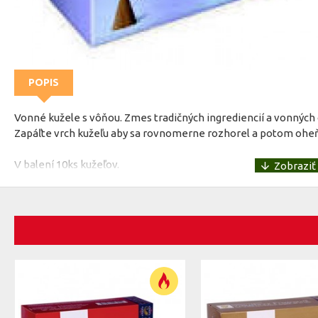
POPIS
Vonné kužele s vôňou. Zmes tradičných ingrediencií a vonných 
Zapáľte vrch kužeľu aby sa rovnomerne rozhorel a potom oheň s
V balení 10ks kužeľov.