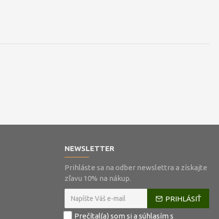
NEWSLETTER
Prihláste sa na odber newslettra a získajte
zľavu 10% na nákup.
PRIHLÁSIŤ
Prečítal(a) som si a súhlasím s