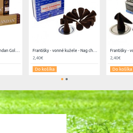
Vonné tyčinky - Nag Chandan Golden
Františky - vonné kužele - Nag champa
2,40€
2,40€
Do košíka
Do košíka