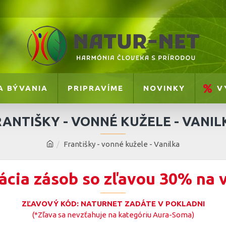
A BÝVANIA
PRIPRAVÍME
NOVINKY
V
RANTIŠKY - VONNÉ KUŽELE - VANIL
Františky - vonné kužele - Vanilka
ácia zásob so zľavou 30% na 
ZĽAVOVÝ KÓD: NATURNET ZADÁTE V POKLADNI
(*Zľava sa nevzťahuje na kategóriu Aura-Soma)