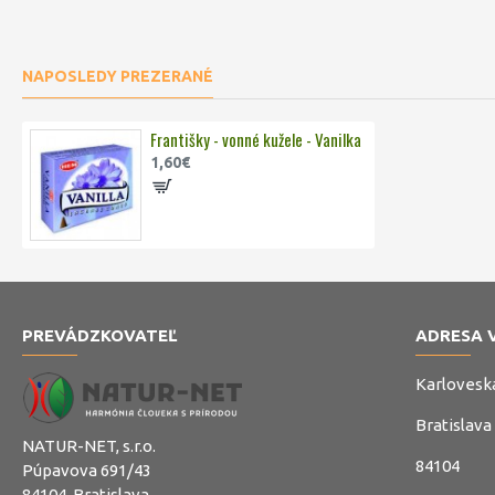
NAPOSLEDY PREZERANÉ
Františky - vonné kužele - Vanilka
1,60€
PREVÁDZKOVATEĽ
ADRESA 
Karlovesk
Bratislava
NATUR-NET, s.r.o.
84104
Púpavova 691/43
84104, Bratislava