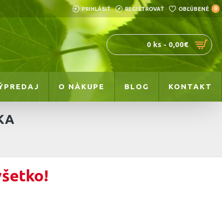
PRIHLÁSIŤ
REGISTROVAŤ
OBĽÚBENÉ
0
0 ks - 0,00€
ÝPREDAJ
O NÁKUPE
BLOG
KONTAKT
KA
všetko!