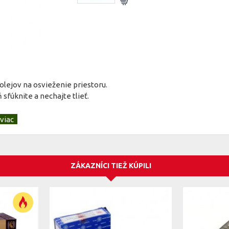
olejov na osvieženie priestoru.
fúknite a nechajte tlieť.
ZÁKAZNÍCI TIEŽ KÚPILI