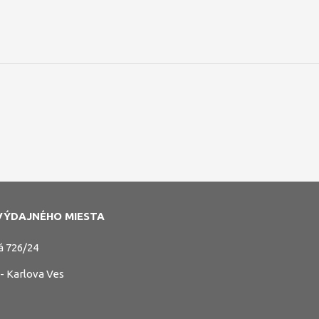
VÝDAJNÉHO MIESTA
á 726/24
 - Karlova Ves