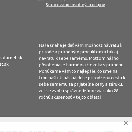
Spracovanie osobných údajov
Naša snaha je dať vám možnosť návratu k
prírode a prírodným produktom a tak aj
aturnet.sk
návratu k sebe samému. Mottom nášho
t.sk
pôsobenia je harmónia človeka s prírodou.
Ponúkame vám to najlepšie, čo sme na
trhu našli. U nás nájdete prirodzenú cestu k
sebe samému za prijateľné ceny a záruku,
že ste zvolili správne. Máme viac ako 28
ročnú skúsenosť v tejto oblasti.
×