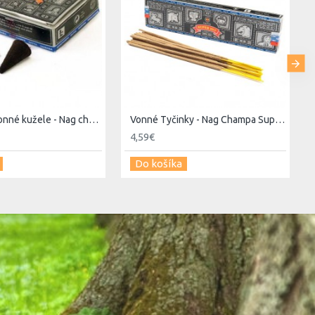
Františky - vonné kužele - Nag champa super hit
Vonné Tyčinky - Nag Champa Super Hit 40g - Satya
4,59€
Do košíka