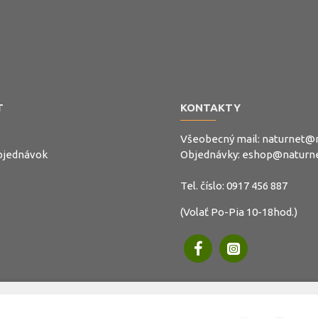
T
KONTAKTY
Všeobecný mail:
naturnet@n
objednávok
Objednávky:
eshop@naturne
Tel. číslo:
0917 456 887
(Volať Po-Pia 10-18hod.)
.