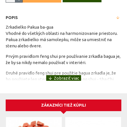
POPIS
Zrkadielko Pakua ba-gua
Vhodné do všetkých oblasti na harmonizovanie priestoru.
Pakua zrkadielko má samolepku, môže sa umiestniť na
stenu alebo dvere.
Prvým pravidlom feng shui pre používanie zrkadla bagua je,
že by sa nikdy nemalo používať v interiéri.
Druhé pravidlo feng shui pre použitie bagua zrkadla je, že
ho použijete len vtedy, ak zlá energia feng shui - Sha Chi
alebo Si Chi - čelia vášmu domovu alebo podniku. Feng shui
bagua zrkadlo nie je dekorácia feng shui a nemala by byť
použitá len ako také.
ZÁKAZNÍCI TIEŽ KÚPILI
Ak sa ocitnete v pozícii, ktorá vyžaduje jemnú ochranu
vášho domova alebo kancelárie pred potenciálne
nebezpečnými energiami Sha Chi feng shui (ostré alebo