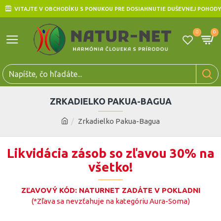
VITAJTE V OBCHODÍKU S PONUKOU PRE DOSIAHNUTIE DUŠEVNEJ POHODY
0
0
ZRKADIELKO PAKUA-BAGUA
Zrkadielko Pakua-Bagua
Likvidácia zásob so zľavou 30% na
všetko!
ZĽAVOVÝ KÓD: NATURNET ZADÁTE V POKLADNI
(*Zľava sa nevzťahuje na kategóriu Aura-Soma)