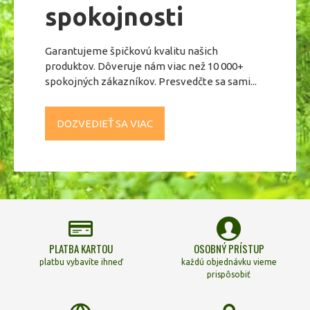
spokojnosti
odrážali niečo pekné
- na "otvorenie" blokujúcej cesty, umiestnime ich na steny,
alebo koniec chodby
Garantujeme špičkovú kvalitu našich
- na doplnenie chýbajúceho priestoru v Bague, umiestníme
produktov. Dôveruje nám viac než 10 000+
ich tak, aby rozširovali chýbajúcu časť
spokojných zákazníkov. Presvedčte sa sami...
- na priblíženie priestoru za nami , pre pocit kontroly a
bezpečnosti
- na posilnenie energie v tých oblastiach, ktoré chceme
DOZVEDIEŤ SA VIAC
zvýrazniť v našom živote
PLATBA KARTOU
OSOBNÝ PRÍSTUP
platbu vybavíte ihneď
každú objednávku vieme
prispôsobiť