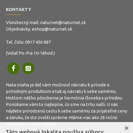
KONTAKTY
Všeobecný mail:
naturnet@naturnet.sk
Objednávky:
eshop@naturnet.sk
Tel. číslo:
0917 456 887
(Volať Po-Pia 10-18hod.)
Naša snaha je dať vám možnosť návratu k prírode a
prírodným produktom a tak aj návratu k sebe samému.
Mottom nášho pôsobenia je harmónia človeka s prírodou.
Ponúkame vám to najlepšie, čo sme na trhu našli. U nás
nájdete prirodzenú cestu k sebe samému za prijateľné ceny
a záruku, že ste zvolili správne. Máme viac ako 28 ročnú
skúsenosť v tejto oblasti.
×
Táto webová lokalita používa súbory