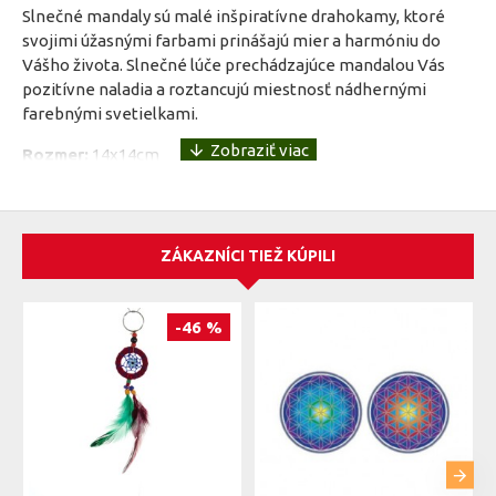
Slnečné mandaly sú malé inšpiratívne drahokamy, ktoré
svojimi úžasnými farbami prinášajú mier a harmóniu do
Vášho života. Slnečné lúče prechádzajúce mandalou Vás
pozitívne naladia a roztancujú miestnosť nádhernými
farebnými svetielkami.
Rozmer:
14x14cm
Materiál:
Nalepovacia farebná fólia
ZÁKAZNÍCI TIEŽ KÚPILI
-46 %