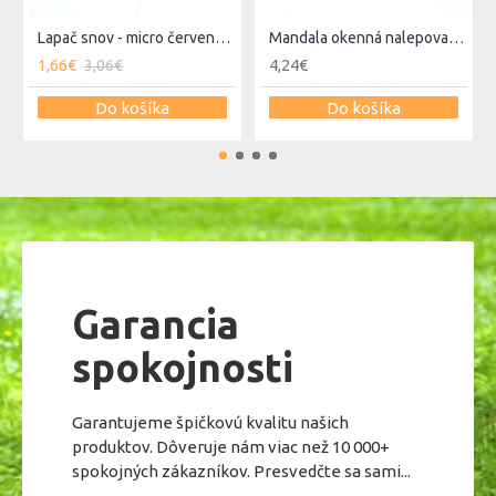
Lapač snov - micro červeno zelený
Mandala okenná nalepovacia - Kvet života - 2 malé
1,66€
4,24€
3,06€
Do košíka
Do košíka
Garancia
spokojnosti
Garantujeme špičkovú kvalitu našich
produktov. Dôveruje nám viac než 10 000+
spokojných zákazníkov. Presvedčte sa sami...