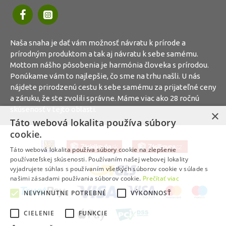
Naša snaha je dať vám možnosť návratu k prírode a
prírodným produktom a tak aj návratu k sebe samému.
Mottom nášho pôsobenia je harmónia človeka s prírodou.
Ponúkame vám to najlepšie, čo sme na trhu našli. U nás
nájdete prirodzenú cestu k sebe samému za prijateľné ceny
a záruku, že ste zvolili správne. Máme viac ako 28 ročnú
skúsenosť v tejto oblasti.
×
Táto webová lokalita používa súbory
cookie.
Táto webová lokalita používa súbory cookie na zlepšenie
používateľskej skúsenosti. Používaním našej webovej lokality
vyjadrujete súhlas s používaním všetkých súborov cookie v súlade s
našimi zásadami používania súborov cookie.
Prečítať viac
NEVYHNUTNE POTREBNÉ
VÝKONNOSŤ
CIELENIE
FUNKCIE