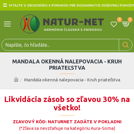
VITAJTE V OBCHODÍKU S PONUKOU PRE DOSIAHNUTIE DUŠEVNEJ POHODY
0
0
MANDALA OKENNÁ NALEPOVACIA - KRUH
PRIATEĽSTVA
Mandala okenná nalepovacia - Kruh priateľstva
Likvidácia zásob so zľavou 30% na
všetko!
ZĽAVOVÝ KÓD: NATURNET ZADÁTE V POKLADNI
(*Zľava sa nevzťahuje na kategóriu Aura-Soma)