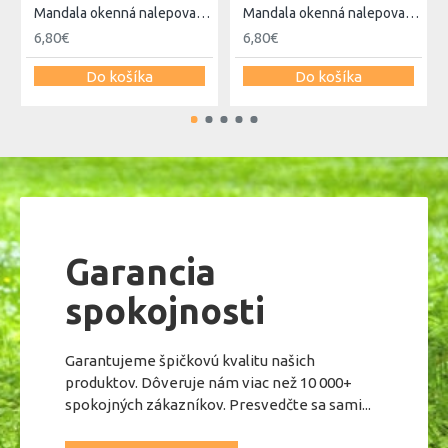
Mandala okenná nalepovacia - Záhrada divokých kvetov
Mandala okenná nalepovacia - Slnečné lúče
6,80€
6,80€
Do košíka
Do košíka
Garancia
spokojnosti
Garantujeme špičkovú kvalitu našich
produktov. Dôveruje nám viac než 10 000+
spokojných zákazníkov. Presvedčte sa sami...