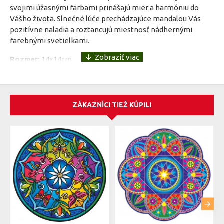
svojimi úžasnými farbami prinášajú mier a harmóniu do
Vášho života. Slnečné lúče prechádzajúce mandalou Vás
pozitívne naladia a roztancujú miestnosť nádhernými
farebnými svetielkami.
Rozmer:
14x14cm
Materiál:
Nalepovacia farebná fólia
ZÁKAZNÍCI TIEŽ KÚPILI