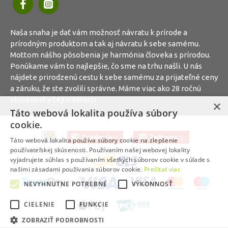
Naša snaha je dať vám možnosť návratu k prírode a
prírodným produktom a tak aj návratu k sebe samému.
Mottom nášho pôsobenia je harmónia človeka s prírodou.
Ponúkame vám to najlepšie, čo sme na trhu našli. U nás
nájdete prirodzenú cestu k sebe samému za prijateľné ceny
a záruku, že ste zvolili správne. Máme viac ako 28 ročnú
skúsenosť v tejto oblasti.
×
Táto webová lokalita používa súbory
cookie.
Táto webová lokalita používa súbory cookie na zlepšenie
používateľskej skúsenosti. Používaním našej webovej lokality
vyjadrujete súhlas s používaním všetkých súborov cookie v súlade s
našimi zásadami používania súborov cookie.
Prečítať viac
NEVYHNUTNE POTREBNÉ
VÝKONNOSŤ
CIELENIE
FUNKCIE
ZOBRAZIŤ PODROBNOSTI