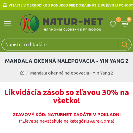
VITAJTE V OBCHODÍKU S PONUKOU PRE DOSIAHNUTIE DUŠEVNEJ POHODY
0
0
MANDALA OKENNÁ NALEPOVACIA - YIN YANG 2
Mandala okenná nalepovacia - Yin Yang 2
Likvidácia zásob so zľavou 30% na
všetko!
ZĽAVOVÝ KÓD: NATURNET ZADÁTE V POKLADNI
(*Zľava sa nevzťahuje na kategóriu Aura-Soma)