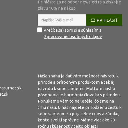
Prihláste sa na odber newslettra a získajte
zľavu 10% na nákup.
PRIHLÁSIŤ
Prečítal(a) som si a súhlasím s
Spracovanie osobných údajov
Naša snaha je dať vám možnosť návratu k
prírode a prírodným produktom a tak aj
aturnet.sk
návratu k sebe samému. Mottom nášho
t.sk
pôsobenia je harmónia človeka s prírodou.
Ponúkame vám to najlepšie, čo sme na
trhu našli. U nás nájdete prirodzenú cestu k
sebe samému za prijateľné ceny a záruku,
že ste zvolili správne. Máme viac ako 28
ročnú skúsenosť v tejto oblasti.