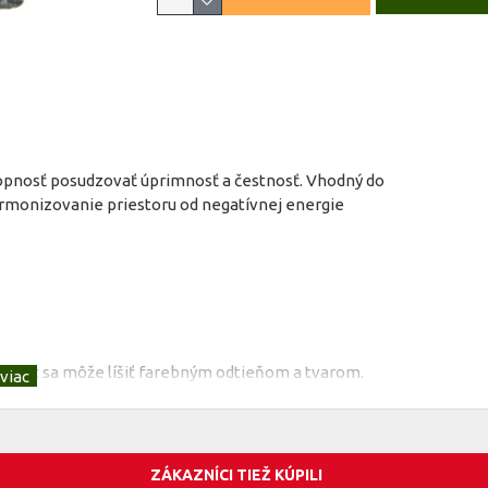
chopnosť posudzovať úprimnosť a čestnosť. Vhodný do
harmonizovanie priestoru od negatívnej energie
rodukt sa môže líšiť farebným odtieňom a tvarom.
annou silou, obdarený vysoko spirituálnymi
ZÁKAZNÍCI TIEŽ KÚPILI
h energiu premieňa na lásku. Ako prírodné sedatívum