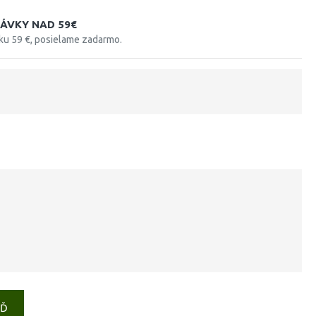
ÁVKY NAD 59€
tku 59 €, posielame zadarmo.
EĎ