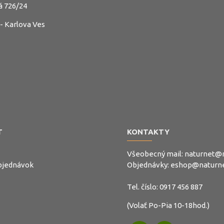
á 726/24
 - Karlova Ves
T
KONTAKTY
Všeobecný mail:
naturnet@n
objednávok
Objednávky:
eshop@naturne
Tel. číslo:
0917 456 887
(Volať Po-Pia 10-18hod.)