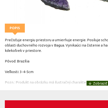
POPIS
Prečisťuje energiu priestoru a umierňuje energie. Posiluje s
oblasti duchovného rozvoja v Bagua. Vynikaúci na čistenie a 
kdekoľvek v priestore.
Pôvod: Brazília
Veľkosti: 3-4-5cm
Pozn.: Produkt na obrázku má ilustračný charakter. Koncový p
Účinky: Ametyst je mimoriadne mocný kameň s obrovskou ochr
vibráciami. Bráni nositeľa pred psychickými útokmi tým, že ic