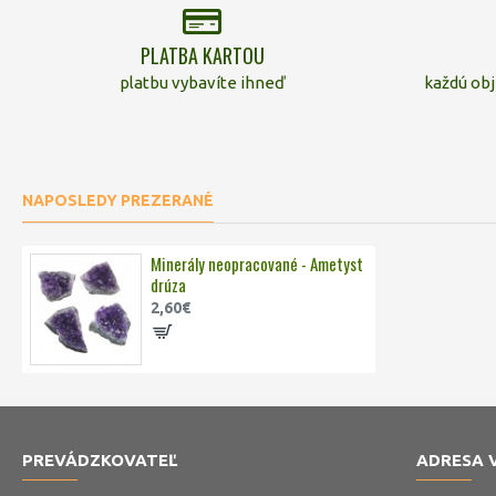
PLATBA KARTOU
platbu vybavíte ihneď
každú ob
NAPOSLEDY PREZERANÉ
Minerály neopracované - Ametyst
drúza
2,60€
PREVÁDZKOVATEĽ
ADRESA 