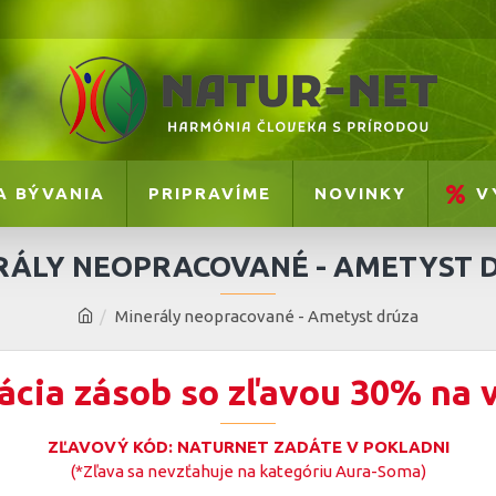
A BÝVANIA
PRIPRAVÍME
NOVINKY
V
RÁLY NEOPRACOVANÉ - AMETYST 
Minerály neopracované - Ametyst drúza
ácia zásob so zľavou 30% na 
ZĽAVOVÝ KÓD: NATURNET ZADÁTE V POKLADNI
(*Zľava sa nevzťahuje na kategóriu Aura-Soma)