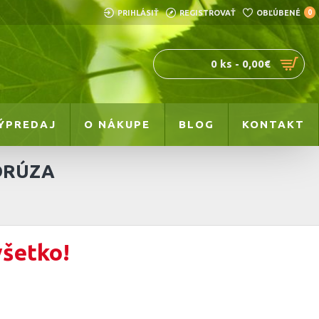
PRIHLÁSIŤ
REGISTROVAŤ
OBĽÚBENÉ
0
0 ks - 0,00€
ÝPREDAJ
O NÁKUPE
BLOG
KONTAKT
DRÚZA
všetko!