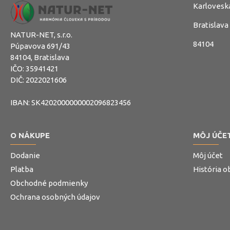
Karlovesk
Bratislava
NATUR-NET, s.r.o.
84104
Púpavova 691/43
84104, Bratislava
IČO: 35941421
DIČ: 2022021606
IBAN: SK4202000000002096823456
O NÁKUPE
MÔJ ÚČE
Dodanie
Môj účet
Platba
História 
Obchodné podmienky
Ochrana osobných údajov