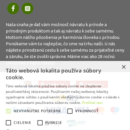
Naša snaha je dať vám možnosť návratu k prírode a
prírodným produktom a tak aj návratu k sebe samému.
Mottom nášho pôsobenia je harmónia človeka s prírodou.
Ponúkame vám to najlepšie, čo sme na trhu našli. U nás
nájdete prirodzenú cestu k sebe samému za prijateľné ceny
a záruku, že ste zvolili správne. Máme viac ako 28 ročnú
skúsenosť v tejto oblasti.
×
Táto webová lokalita používa súbory
cookie.
Táto webová lokalita používa súbory cookie na zlepšenie
používateľskej skúsenosti. Používaním našej webovej lokality
vyjadrujete súhlas s používaním všetkých súborov cookie v súlade s
našimi zásadami používania súborov cookie.
Prečítať viac
NEVYHNUTNE POTREBNÉ
VÝKONNOSŤ
CIELENIE
FUNKCIE