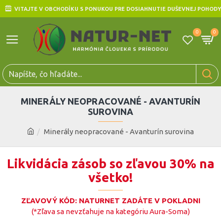
VITAJTE V OBCHODÍKU S PONUKOU PRE DOSIAHNUTIE DUŠEVNEJ POHODY
0
0
MINERÁLY NEOPRACOVANÉ - AVANTURÍN
SUROVINA
Minerály neopracované - Avanturín surovina
Likvidácia zásob so zľavou 30% na
všetko!
ZĽAVOVÝ KÓD: NATURNET ZADÁTE V POKLADNI
(*Zľava sa nevzťahuje na kategóriu Aura-Soma)