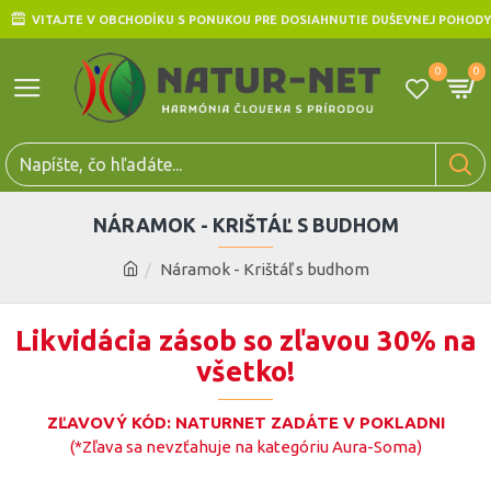
VITAJTE V OBCHODÍKU S PONUKOU PRE DOSIAHNUTIE DUŠEVNEJ POHODY
0
0
NÁRAMOK - KRIŠTÁĽ S BUDHOM
Náramok - Krištáľ s budhom
Likvidácia zásob so zľavou 30% na
všetko!
ZĽAVOVÝ KÓD: NATURNET ZADÁTE V POKLADNI
(*Zľava sa nevzťahuje na kategóriu Aura-Soma)