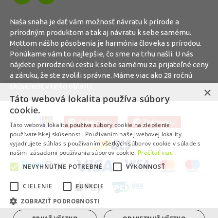
Naša snaha je dať vám možnosť návratu k prírode a
prírodným produktom a tak aj návratu k sebe samému.
Mottom nášho pôsobenia je harmónia človeka s prírodou.
Ponúkame vám to najlepšie, čo sme na trhu našli. U nás
nájdete prirodzenú cestu k sebe samému za prijateľné ceny
a záruku, že ste zvolili správne. Máme viac ako 28 ročnú
skúsenosť v tejto oblasti.
×
Táto webová lokalita používa súbory
cookie.
Táto webová lokalita používa súbory cookie na zlepšenie
používateľskej skúsenosti. Používaním našej webovej lokality
vyjadrujete súhlas s používaním všetkých súborov cookie v súlade s
našimi zásadami používania súborov cookie.
Prečítať viac
NEVYHNUTNE POTREBNÉ
VÝKONNOSŤ
CIELENIE
FUNKCIE
ZOBRAZIŤ PODROBNOSTI