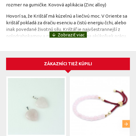
rozmer na gumičke. Kovová aplikácia (
Zinc alloy)
Hovorí sa, že Krištáľ má kúzelnú a liečivú moc. V Oriente sa
krištáľ pokladá za dračiu esenciu a čistú energiu čchi, alebo
inak povedané životnú silu. Krištáľ je najvšestrannejší z
polodrahokamov a môžeme ho použiť na akúkoľvek prácu,
ktorá si vyžaduje liečenie alebo očistu. Pohlcuje energiu zo
slnečného svetla a životnú silu si berie z rastlín. Sústredenú
energiu je potom možné uvoľniť pre dosiahnutie liečenia a
vitality. Drúzy krištáľu umiestnené uprostred miestnosti
ZÁKAZNÍCI TIEŽ KÚPILI
pomôžu žiť a pracovať v harmónii. Prináša optimizmus a
jasný cieľ a tým, ktorí sú pesimistický a odmietajú všetko
nové pomáha tieto novoty príjímať. Krištáľ je skvelo vyplní
tmavé miestnosti a priestory, kde chýba slnečný svit.
Novorodenému dieťatku darujte jeho osobný krištáľ v
malom vačku, ktorý môžete umiestniť kdekoľvek v
miestnosti a ten ho potom bude sprevádzať celý jeho život.
Časom sa mu bude zvyšovať sila a poslúži ako osobný
sprievodca, talizman a zdroj svetla a nádeje
.