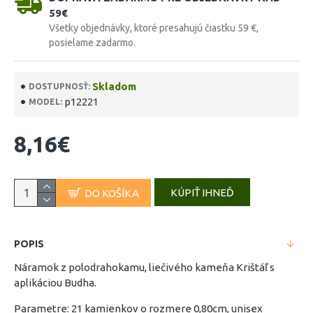
59€
Všetky objednávky, ktoré presahujú čiastku 59 €,
posielame zadarmo.
Skladom
DOSTUPNOSŤ:
p12221
MODEL:
8,16€
KÚPIŤ IHNEĎ
DO KOŠÍKA
POPIS
Náramok z polodrahokamu, liečivého kameňa Krištáľ s
aplikáciou Budha.
Parametre: 21 kamienkov o rozmere 0,80cm, unisex