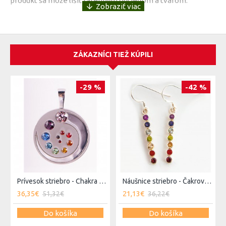
produkt sa môže líšiť farebným odtieňom a tvarom.
ZÁKAZNÍCI TIEŽ KÚPILI
-29 %
-42 %
Prívesok striebro - Chakra Power
Náušnice striebro - Čakrové 2
36,35€
21,13€
51,32€
36,22€
Do košíka
Do košíka