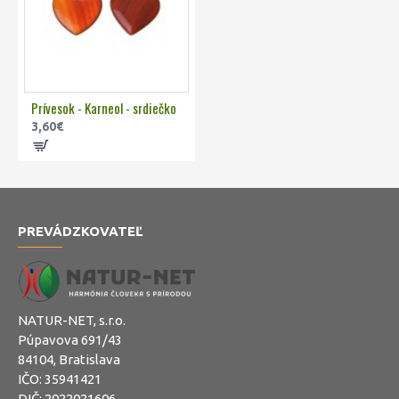
Prívesok - Karneol - srdiečko
3,60€
PREVÁDZKOVATEĽ
NATUR-NET, s.r.o.
Púpavova 691/43
84104, Bratislava
IČO: 35941421
DIČ: 2022021606