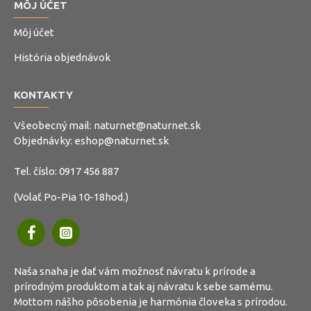
MÔJ ÚČET
Môj účet
História objednávok
KONTAKTY
Všeobecný mail:
naturnet@naturnet.sk
Objednávky:
eshop@naturnet.sk
Tel. číslo:
0917 456 887
(Volať Po-Pia 10-18hod.)
Naša snaha je dať vám možnosť návratu k prírode a
prírodným produktom a tak aj návratu k sebe samému.
Mottom nášho pôsobenia je harmónia človeka s prírodou.