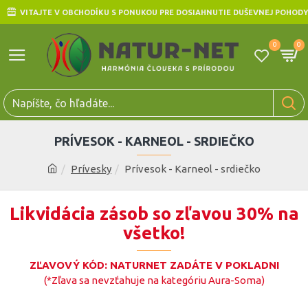
VITAJTE V OBCHODÍKU S PONUKOU PRE DOSIAHNUTIE DUŠEVNEJ POHODY
0
0
PRÍVESOK - KARNEOL - SRDIEČKO
Prívesky
Prívesok - Karneol - srdiečko
Likvidácia zásob so zľavou 30% na
všetko!
ZĽAVOVÝ KÓD: NATURNET ZADÁTE V POKLADNI
(*Zľava sa nevzťahuje na kategóriu Aura-Soma)