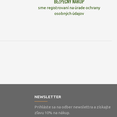
BEZPEČNÝ NÁKUP
sme registrovaní na úrade ochrany
osobných údajov
NEWSLETTER
Prihláste sa na odber newslettra a získajte
zľavu 10% na nákup.