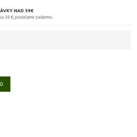
ÁVKY NAD 59€
tku 59 €, posielame zadarmo.
EĎ