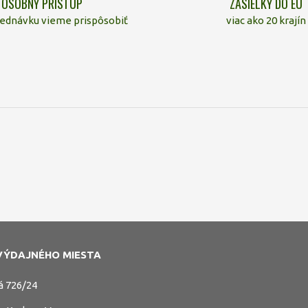
OSOBNÝ PRÍSTUP
ZÁSIELKY DO EÚ
jednávku vieme prispôsobiť
viac ako 20 krajín
VÝDAJNÉHO MIESTA
á 726/24