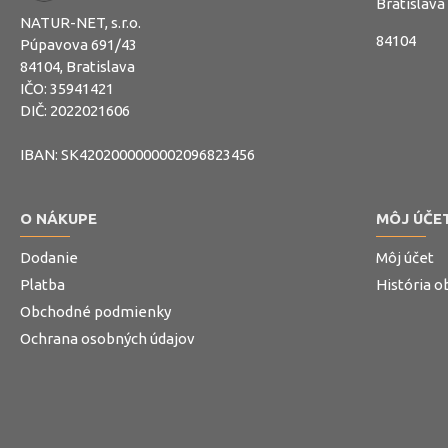
Bratislava
NATUR-NET, s.r.o.
84104
Púpavova 691/43
84104, Bratislava
IČO: 35941421
DIČ: 2022021606
IBAN: SK4202000000002096823456
O NÁKUPE
MÔJ ÚČE
Dodanie
Môj účet
Platba
História 
Obchodné podmienky
Ochrana osobných údajov