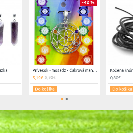
-42 %
uzka
Prívesok - mosadz - Čakrová mandala
Kožená šnú
5,19€
0,80€
8,90€
Do košíka
Do košíka