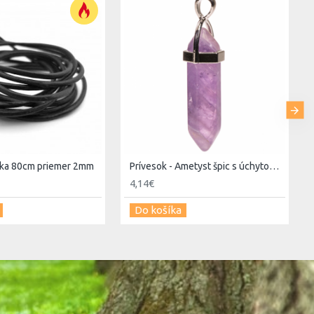
rka 80cm priemer 2mm
Prívesok - Ametyst špic s úchytom 4cm
4,14€
Do košíka