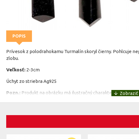
POPIS
Prívesok z polodrahokamu Turmalín skoryl čierny. Pohlcuje nep
zlobu.
Veľkosť:
2-3cm
Úchyt zo striebra Ag925
Pozn.:
Produkt na obrázku má ilustračný charakter. Koncový p