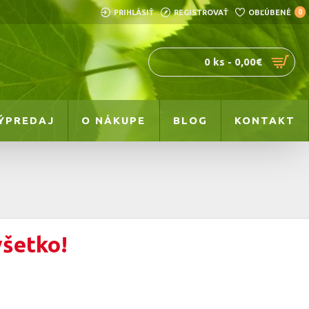
PRIHLÁSIŤ
REGISTROVAŤ
OBĽÚBENÉ
0
0 ks - 0,00€
ÝPREDAJ
O NÁKUPE
BLOG
KONTAKT
všetko!