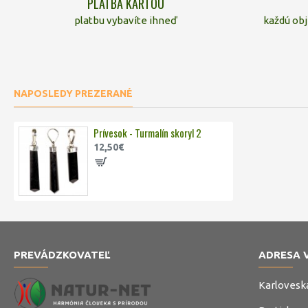
PLATBA KARTOU
platbu vybavíte ihneď
každú ob
NAPOSLEDY PREZERANÉ
Prívesok - Turmalín skoryl 2
12,50€
PREVÁDZKOVATEĽ
ADRESA 
Karlovesk