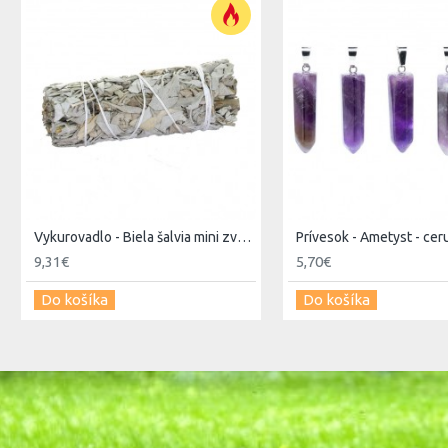
Vykurovadlo - Biela šalvia mini zväzok 1ks nebalený šúlec
Prívesok - Ametyst - cer
9,31€
5,70€
Do košíka
Do košíka