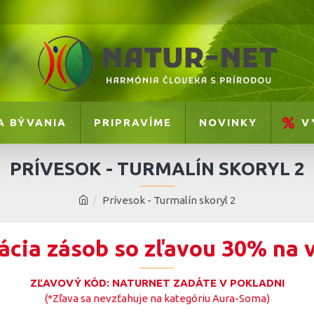
A BÝVANIA
PRIPRAVÍME
NOVINKY
V
PRÍVESOK - TURMALÍN SKORYL 2
Prívesok - Turmalín skoryl 2
ácia zásob so zľavou 30% na 
ZĽAVOVÝ KÓD: NATURNET ZADÁTE V POKLADNI
(*Zľava sa nevzťahuje na kategóriu Aura-Soma)