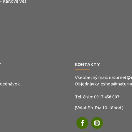
 - Karlova Ves
T
KONTAKTY
Všeobecný mail:
naturnet@n
objednávok
Objednávky:
eshop@naturne
Tel. číslo:
0917 456 887
(Volať Po-Pia 10-18hod.)