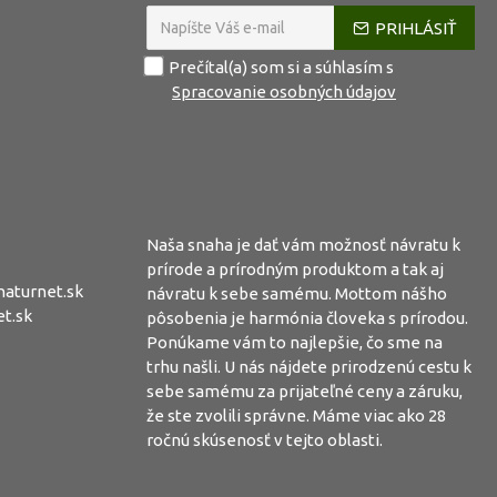
PRIHLÁSIŤ
Prečítal(a) som si a súhlasím s
Spracovanie osobných údajov
Naša snaha je dať vám možnosť návratu k
prírode a prírodným produktom a tak aj
aturnet.sk
návratu k sebe samému. Mottom nášho
t.sk
pôsobenia je harmónia človeka s prírodou.
Ponúkame vám to najlepšie, čo sme na
trhu našli. U nás nájdete prirodzenú cestu k
sebe samému za prijateľné ceny a záruku,
že ste zvolili správne. Máme viac ako 28
ročnú skúsenosť v tejto oblasti.