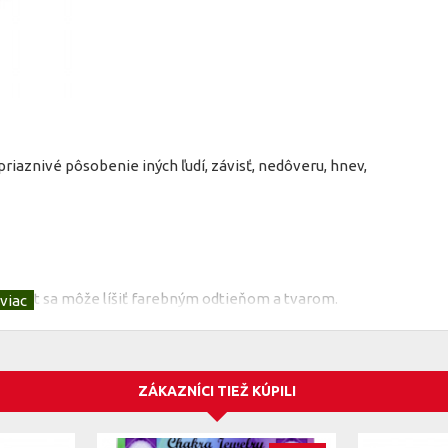
riaznivé pôsobenie iných ľudí, závisť, nedôveru, hnev,
rodukt sa môže líšiť farebným odtieňom a tvarom.
ZÁKAZNÍCI TIEŽ KÚPILI