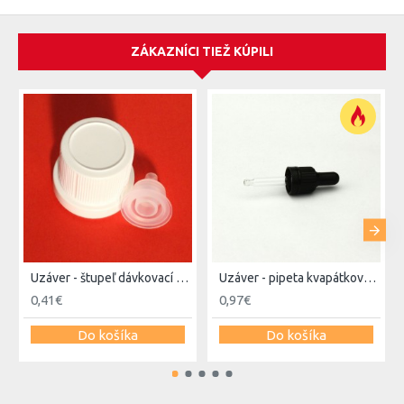
ZÁKAZNÍCI TIEŽ KÚPILI
Uzáver - štupeľ dávkovací 18mm - s detskou poistkou
Uzáver - pipeta kvapátková 18mm (10ml)
0,41€
0,97€
Do košíka
Do košíka