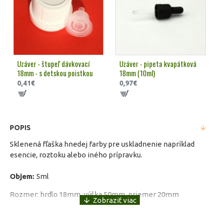
Uzáver - štupeľ dávkovací
Uzáver - pipeta kvapátková
18mm - s detskou poistkou
18mm (10ml)
0,41€
0,97€
POPIS
Sklenená fľaška hnedej farby pre uskladnenie napríklad
esencie, roztoku alebo iného prípravku.
Objem:
5ml
Rozmer: hrdlo 18mm, výška 50mm, priemer 20mm