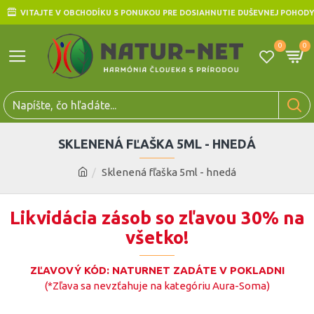
VITAJTE V OBCHODÍKU S PONUKOU PRE DOSIAHNUTIE DUŠEVNEJ POHODY
0
0
SKLENENÁ FĽAŠKA 5ML - HNEDÁ
Sklenená fľaška 5ml - hnedá
Likvidácia zásob so zľavou 30% na
všetko!
ZĽAVOVÝ KÓD: NATURNET ZADÁTE V POKLADNI
(*Zľava sa nevzťahuje na kategóriu Aura-Soma)