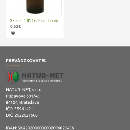
Sklenená fľaška 5ml - hnedá
0,53€
PREVÁDZKOVATEĽ
NATUR-NET, s.r.o.
Púpavova 691/43
84104, Bratislava
IČO: 35941421
DIČ: 2022021606
IBAN: SK4202000000002096823456