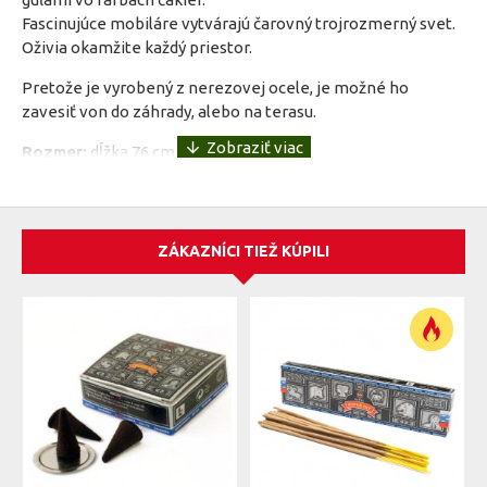
Fascinujúce mobiláre vytvárajú čarovný trojrozmerný svet.
Oživia okamžite každý priestor.
Pretože je vyrobený z nerezovej ocele, je možné ho
zavesiť von do záhrady, alebo na terasu.
Rozmer:
dĺžka 76 cm
ZÁKAZNÍCI TIEŽ KÚPILI