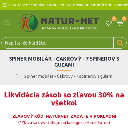
VITAJTE V OBCHODÍKU S PONUKOU PRE DOSIAHNUTIE DUŠEVNEJ POHODY
0
0
SPINER MOBILÁR - ČAKROVÝ - 7 SPINEROV S
GUĽAMI
Spiner mobilár - Čakrový - 7 spinerov s guľami
Likvidácia zásob so zľavou 30% na
všetko!
ZĽAVOVÝ KÓD: NATURNET ZADÁTE V POKLADNI
(*Zľava sa nevzťahuje na kategóriu Aura-Soma)