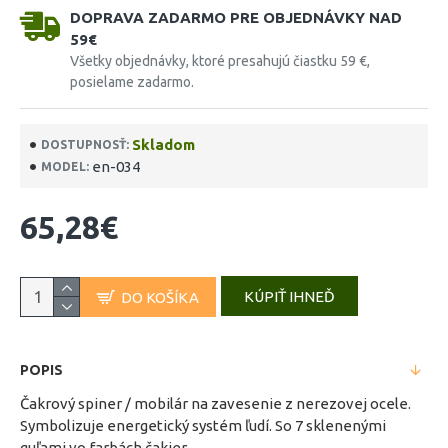
DOPRAVA ZADARMO PRE OBJEDNÁVKY NAD
59€
Všetky objednávky, ktoré presahujú čiastku 59 €,
posielame zadarmo.
Skladom
DOSTUPNOSŤ:
en-034
MODEL:
65,28€
KÚPIŤ IHNEĎ
DO KOŠÍKA
POPIS
Čakrový spiner / mobilár na zavesenie z nerezovej ocele.
Symbolizuje energetický systém ľudí. So 7 sklenenými
guľami vo farbách čakier.