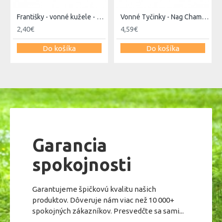
Františky - vonné kužele - Nag champa super hit
Vonné Tyčinky - Nag Champa Super Hit 40g - Satya
2,40€
4,59€
Do košíka
Do košíka
Garancia
spokojnosti
Garantujeme špičkovú kvalitu našich
produktov. Dôveruje nám viac než 10 000+
spokojných zákazníkov. Presvedčte sa sami...