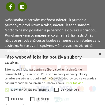
Naša snaha je dať vám možnosť návratu k prírode a
prírodným produktom a tak aj návratu k sebe samému.
Mottom nášho pôsobenia je harmónia človeka s prírodou.
Ponúkame vám to najlepšie, čo sme na trhu našli. U nás
nájdete prirodzenú cestu k sebe samému za prijateľné ceny
a záruku, že ste zvolili správne. Máme viac ako 28 ročnú
skúsenosť v tejto oblasti.
×
Táto webová lokalita používa súbory
cookie.
Táto webová lokalita používa súbory cookie na zlepšenie
používateľskej skúsenosti. Používaním našej webovej lokality
vyjadrujete súhlas s používaním všetkých súborov cookie v súlade s
našimi zásadami používania súborov cookie.
Prečítať viac
NEVYHNUTNE POTREBNÉ
VÝKONNOSŤ
CIELENIE
FUNKCIE