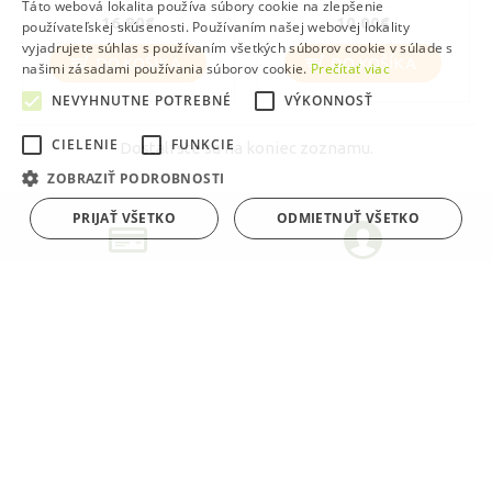
Táto webová lokalita používa súbory cookie na zlepšenie
16,80€
10,00€
používateľskej skúsenosti. Používaním našej webovej lokality
vyjadrujete súhlas s používaním všetkých súborov cookie v súlade s
DO KOŠÍKA
DO KOŠÍKA
našimi zásadami používania súborov cookie.
Prečítať viac
NEVYHNUTNE POTREBNÉ
VÝKONNOSŤ
CIELENIE
FUNKCIE
Dostali ste sa na koniec zoznamu.
ZOBRAZIŤ PODROBNOSTI
PRIJAŤ VŠETKO
ODMIETNUŤ VŠETKO
PLATBA KARTOU
OSOBNÝ PRÍSTUP
platbu vybavíte ihneď
každú objednávku vieme
prispôsobiť
ZÁSIELKY DO EÚ
BEZPEČNÝ NÁKUP
viac ako 20 krajín
sme registrovaní na úrade
ochrany osobných údajov