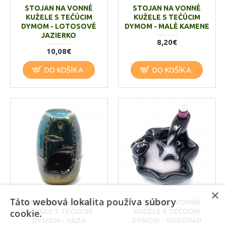
STOJAN NA VONNÉ
STOJAN NA VONNÉ
KUŽELE S TEČÚCIM
KUŽELE S TEČÚCIM
DYMOM - LOTOSOVÉ
DYMOM - MALÉ KAMENE
JAZIERKO
8,20€
10,08€
DO KOŠÍKA
DO KOŠÍKA
×
Táto webová lokalita používa súbory
STOJAN NA VONNÉ
STOJAN NA VONNÉ
KUŽELE S TEČÚCIM
KUŽELE S TEČÚCIM
cookie.
DYMOM - VÁZA
DYMOM - VODOPÁD