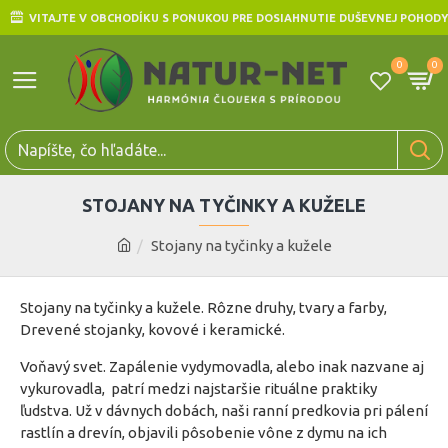
VITAJTE V OBCHODÍKU S PONUKOU PRE DOSIAHNUTIE DUŠEVNEJ POHODY
0
0
STOJANY NA TYČINKY A KUŽELE
Stojany na tyčinky a kužele
Stojany na tyčinky a kužele. Rôzne druhy, tvary a farby,
Drevené stojanky, kovové i keramické.
Voňavý svet. Zapálenie vydymovadla, alebo inak nazvane aj
vykurovadla, patrí medzi najstaršie rituálne praktiky
ľudstva. Už v dávnych dobách, naši ranní predkovia pri pálení
rastlín a drevín, objavili pôsobenie vône z dymu na ich