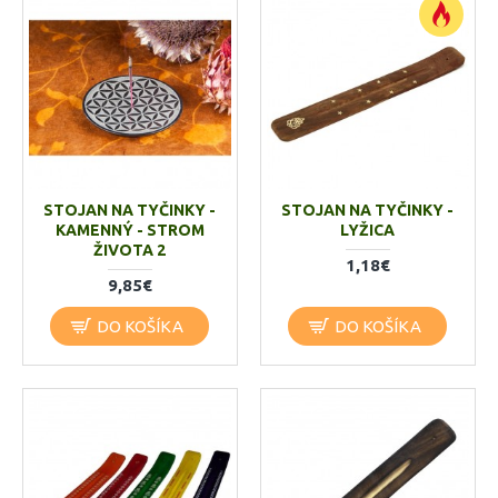
STOJAN NA TYČINKY -
STOJAN NA TYČINKY -
KAMENNÝ - STROM
LYŽICA
ŽIVOTA 2
1,18€
9,85€
DO KOŠÍKA
DO KOŠÍKA