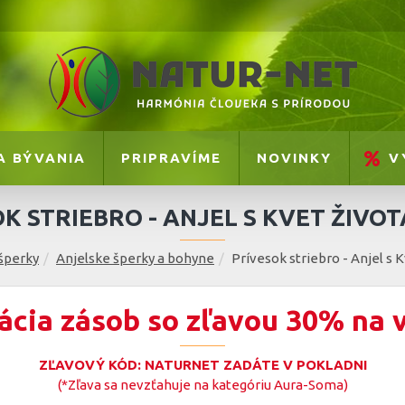
A BÝVANIA
PRIPRAVÍME
NOVINKY
V
K STRIEBRO - ANJEL S KVET ŽIVOT
šperky
Anjelske šperky a bohyne
Prívesok striebro - Anjel s 
ácia zásob so zľavou 30% na 
ZĽAVOVÝ KÓD: NATURNET ZADÁTE V POKLADNI
(*Zľava sa nevzťahuje na kategóriu Aura-Soma)