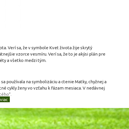
a. Verí sa, že v symbole Kvet života žije skrytý
ejšie vzorce vesmíru. Verí sa, že to je akýsi plán pre
éty a všetko medzi tým.
a sa používala na symbolizáciu a ctenie Matky, chyžnej a
otné cykly ženy vo vzťahu k fázam mesiaca. V nedávnej
tého“.