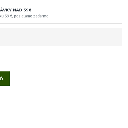
ÁVKY NAD 59€
tku 59 €, posielame zadarmo.
EĎ