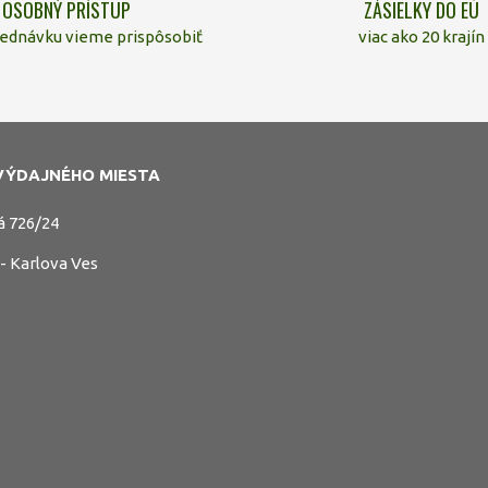
OSOBNÝ PRÍSTUP
ZÁSIELKY DO EÚ
jednávku vieme prispôsobiť
viac ako 20 krajín
VÝDAJNÉHO MIESTA
á 726/24
 - Karlova Ves