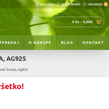
PRIHLÁSIŤ
REGISTROVAŤ
OBĽÚBENÉ
0
0 ks - 0,00€
ÝPREDAJ
O NÁKUPE
BLOG
KONTAKT
A, AG925
Kvet života, Ag925
všetko!