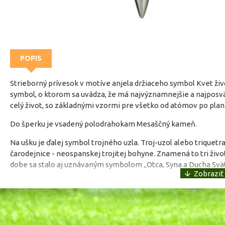
POPIS
Strieborný prívesok v motíve anjela držiaceho symbol Kvet život
symbol, o ktorom sa uvádza, že má najvýznamnejšie a najposvätn
celý život, so základnými vzormi pre všetko od atómov po plan
Do šperku je vsadený polodrahokam Mesaščný kameň.
Na ušku je ďalej symbol trojného uzla. Troj-uzol alebo triquetr
čarodejnice - neospanskej trojitej bohyne. Znamená to tri živ
dobe sa stalo aj uznávaným symbolom „Otca, Syna a Ducha Svä
Dĺžka 6.5cmm priemer 4cm
Striebro Ag925, pozlátené