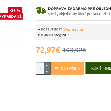
DOPRAVA ZADARMO PRE OBJEDN
-29 %
Všetky objednávky, ktoré presahujú čias
VYPREDANÉ
Vypredané
DOSTUPNOSŤ:
prag1902
MODEL:
72,97€
103,02€
KÚPIŤ IHN
DO KOŠÍKA