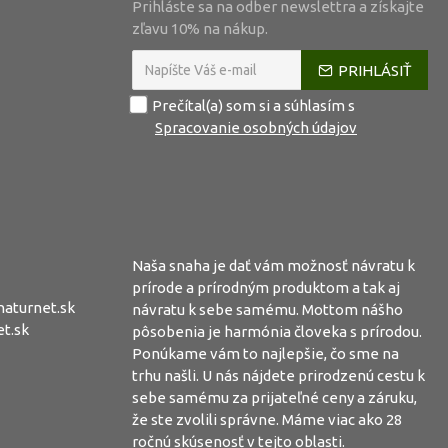
Prihláste sa na odber newslettra a získajte
zľavu 10% na nákup.
PRIHLÁSIŤ
Prečítal(a) som si a súhlasím s
Spracovanie osobných údajov
Naša snaha je dať vám možnosť návratu k
prírode a prírodným produktom a tak aj
aturnet.sk
návratu k sebe samému. Mottom nášho
t.sk
pôsobenia je harmónia človeka s prírodou.
Ponúkame vám to najlepšie, čo sme na
trhu našli. U nás nájdete prirodzenú cestu k
sebe samému za prijateľné ceny a záruku,
že ste zvolili správne. Máme viac ako 28
ročnú skúsenosť v tejto oblasti.