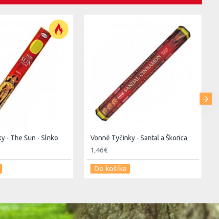
y - The Sun - Slnko
Vonné Tyčinky - Santal a Škorica
1,46€
Do košíka