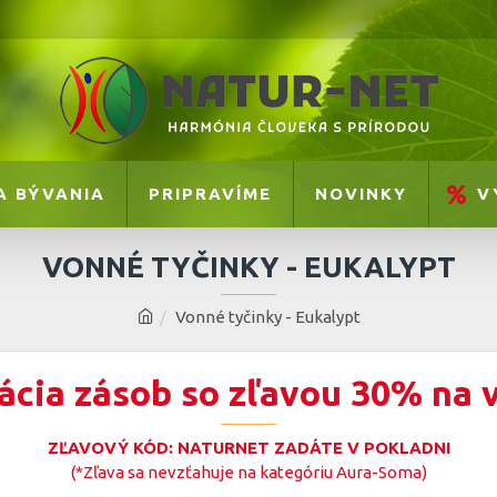
A BÝVANIA
PRIPRAVÍME
NOVINKY
V
VONNÉ TYČINKY - EUKALYPT
Vonné tyčinky - Eukalypt
ácia zásob so zľavou 30% na 
ZĽAVOVÝ KÓD: NATURNET ZADÁTE V POKLADNI
(*Zľava sa nevzťahuje na kategóriu Aura-Soma)