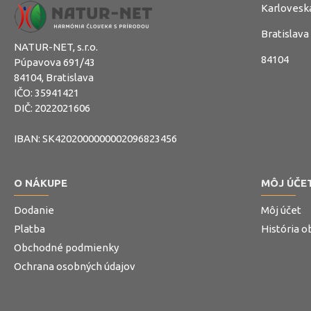
Karlovesk
Bratislava
NATUR-NET, s.r.o.
84104
Púpavova 691/43
84104, Bratislava
IČO: 35941421
DIČ: 2022021606
IBAN: SK4202000000002096823456
O NÁKUPE
MÔJ ÚČE
Dodanie
Môj účet
Platba
História 
Obchodné podmienky
Ochrana osobných údajov