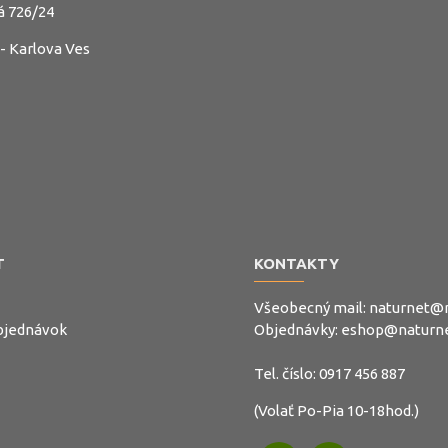
á 726/24
 - Karlova Ves
T
KONTAKTY
Všeobecný mail:
naturnet@n
objednávok
Objednávky:
eshop@naturne
Tel. číslo:
0917 456 887
(Volať Po-Pia 10-18hod.)