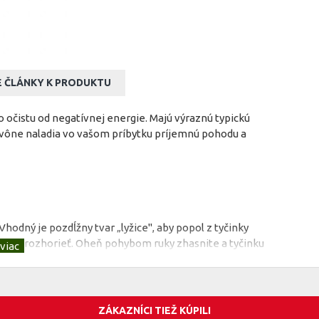
E ČLÁNKY K PRODUKTU
o očistu od negatívnej energie. Majú výraznú typickú
 vône naladia vo vašom príbytku príjemnú pohodu a
odný je pozdĺžny tvar „lyžice", aby popol z tyčinky
hvíľu rozhorieť. Oheň pohybom ruky zhasnite a tyčinku
očas tlenia zhasnúť pritlačením tlejúcej koncovej časti
dresa - www.blog.naturnet.sk
 materiály a v dosahu malých detí.
ZÁKAZNÍCI TIEŽ KÚPILI