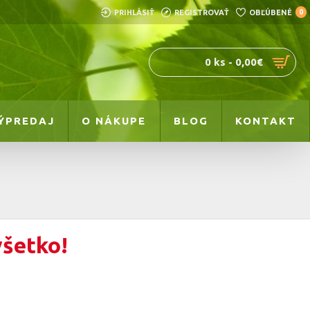
PRIHLÁSIŤ
REGISTROVAŤ
OBĽÚBENÉ
0
0 ks - 0,00€
ÝPREDAJ
O NÁKUPE
BLOG
KONTAKT
všetko!