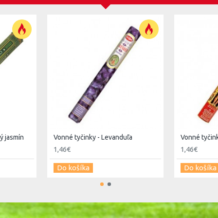
-----------------------------------------------------------
a bohatú tradíciu. Výroba indických vonných tyčiniek
j dobe sa však vonné tyčinky v Indii, rovnako ako v
 prevoňanie ovzdušia a spríjemnenie atmosféry.
info v našom blogu www.blog.naturnet.sk
ý jasmín
Vonné tyčinky - Levanduľa
Vonné tyčink
1,46€
1,46€
Do košíka
Do košíka