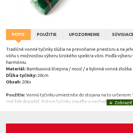
POPIS
POUŽITIE
UPOZORNENIE
SÚVISIAC
Tradičné vonné tyčinky slúžia na prevoňanie priestoru a na jeh
vôňu s možnosťou výberu širokého spektra vôni. Podľa výberu
harmóniu.
Materiál:
Bambusová štiepina / nosič / a bylinná vonná zložka.
Dĺžka tyčinky:
20cm
Obsah:
20ks
Použitie:
Vonnú tyčinku umiestnite do stojana na to určenom. Vh
mal kde dopadať. Potom tyčinku zapáľte a nechajte na krátku c
nechajte iba tlieť. Ak nechcete použiť celú tyčinku, môžete ju p
o nehorľavú podložku.
Ako ju použiť na čistenie priestorov nájdete v našom blogu. A
Upozornenie: Tyčinka nesmie byť umiestnená pri a na horľavom