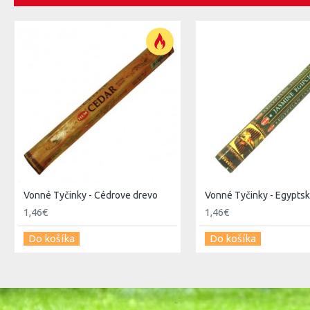
-----------------------------------------------------------------------
Pálenie vonných tyčiniek a vonných olejov má v Indii starobylú 
vychádza z posvätných hinduistických védskych textov. V dnešne
mnohých iných, nielen východných krajinách, používajú aj pre
Ponuka indických tyčiniek je bohatá. Stačí si len vybrať. Viac 
Vonné Tyčinky - Cédrove drevo
Vonné Tyčinky - Egyptsk
1,46€
1,46€
Do košíka
Do košíka