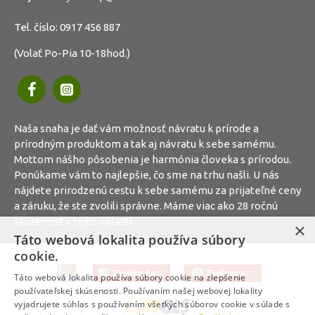
Tel. číslo:
0917 456 887
(Volať Po-Pia 10-18hod.)
Naša snaha je dať vám možnosť návratu k prírode a
prírodným produktom a tak aj návratu k sebe samému.
Mottom nášho pôsobenia je harmónia človeka s prírodou.
Ponúkame vám to najlepšie, čo sme na trhu našli. U nás
nájdete prirodzenú cestu k sebe samému za prijateľné ceny
a záruku, že ste zvolili správne. Máme viac ako 28 ročnú
skúsenosť v tejto oblasti.
×
Táto webová lokalita používa súbory
cookie.
Táto webová lokalita používa súbory cookie na zlepšenie
používateľskej skúsenosti. Používaním našej webovej lokality
vyjadrujete súhlas s používaním všetkých súborov cookie v súlade s