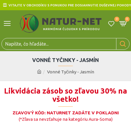
VITAJTE V OBCHODÍKU S PONUKOU PRE DOSIAHNUTIE DUŠEVNEJ POHODY
0
0
VONNÉ TYČINKY - JASMÍN
Vonné Tyčinky - Jasmín
Likvidácia zásob so zľavou 30% na
všetko!
ZĽAVOVÝ KÓD: NATURNET ZADÁTE V POKLADNI
(*Zľava sa nevzťahuje na kategóriu Aura-Soma)