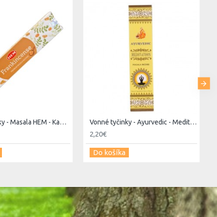
Vonné tyčinky - Masala HEM - Kadidlo (Frankincense)
Vonné tyčinky - Ayurvedic - Meditation
2,20€
Do košíka