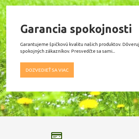
Garancia spokojnosti
Garantujeme špičkovú kvalitu našich produktov. Dôveru
spokojných zákazníkov. Presvedčte sa sami...
DOZVEDIEŤ SA VIAC