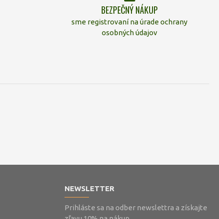
BEZPEČNÝ NÁKUP
sme registrovaní na úrade ochrany
osobných údajov
NEWSLETTER
Prihláste sa na odber newslettra a získajte
zľavu 10% na nákup.