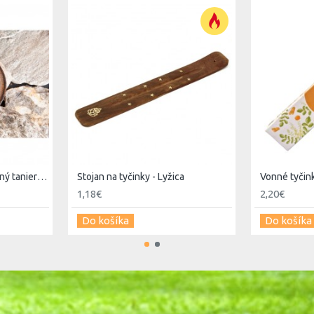
Stojan na tyčinky - drevený tanierový bohyňa
Stojan na tyčinky - Lyžica
1,18€
2,20€
Do košíka
Do košíka