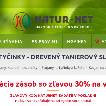
A BÝVANIA
PRIPRAVÍME
NOVINKY
V
TYČINKY - DREVENÝ TANIEROVÝ S
any, Kadidelnice, uhlíky
Stojany na tyčinky a kužele
Stojan na 
ácia zásob so zľavou 30% na 
ZĽAVOVÝ KÓD: NATURNET ZADÁTE V POKLADNI
(*Zľava sa nevzťahuje na kategóriu Aura-Soma)