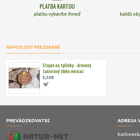
PLATBA KARTOU
platbu vybavíte ihneď
každú ob
NAPOSLEDY PREZERANÉ
Stojan na tyčinky - drevený
tanierový slnko mesiac
5,50€
PREVÁDZKOVATEĽ
ADRESA 
Karlovesk