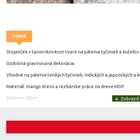
POPIS
Stojanček v tanierikovitom tvare na pálenie tyčiniek a kužeľo
Ozdobná gravírovaná dekorácia.
Vhodné na pálenie tenkých tyčiniek, indických a japonských a k
Materiál: mango drevo a rezbárske práce na dreve MDF.
Rozmer: 10cm