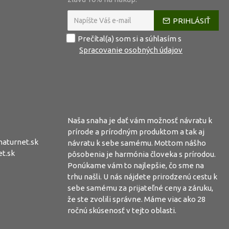
PRIHLÁSIŤ
Prečítal(a) som si a súhlasím s
Spracovanie osobných údajov
Naša snaha je dať vám možnosť návratu k
prírode a prírodným produktom a tak aj
aturnet.sk
návratu k sebe samému. Mottom nášho
t.sk
pôsobenia je harmónia človeka s prírodou.
Ponúkame vám to najlepšie, čo sme na
trhu našli. U nás nájdete prirodzenú cestu k
sebe samému za prijateľné ceny a záruku,
že ste zvolili správne. Máme viac ako 28
ročnú skúsenosť v tejto oblasti.