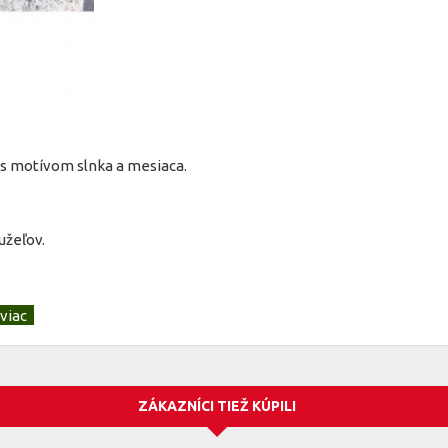
v s motívom slnka a mesiaca.
užeľov.
ZÁKAZNÍCI TIEŽ KÚPILI