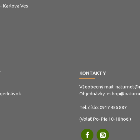
 - Karlova Ves
T
KONTAKTY
Všeobecný mail:
naturnet@n
objednávok
Objednávky:
eshop@naturne
Tel. číslo:
0917 456 887
(Volať Po-Pia 10-18hod.)