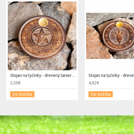
Stojan na tyčinky - drevený tanierový pentagram
5,50€
4,92€
Do košíka
Do košíka