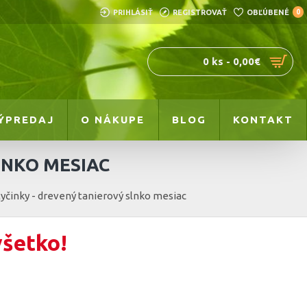
PRIHLÁSIŤ
REGISTROVAŤ
OBĽÚBENÉ
0
0 ks - 0,00€
ÝPREDAJ
O NÁKUPE
BLOG
KONTAKT
LNKO MESIAC
tyčinky - drevený tanierový slnko mesiac
všetko!