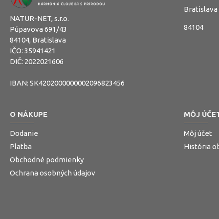
Bratislava
NATUR-NET, s.r.o.
84104
Púpavova 691/43
84104, Bratislava
IČO: 35941421
DIČ: 2022021606
IBAN: SK4202000000002096823456
O NÁKUPE
MÔJ ÚČE
Dodanie
Môj účet
Platba
História 
Obchodné podmienky
Ochrana osobných údajov