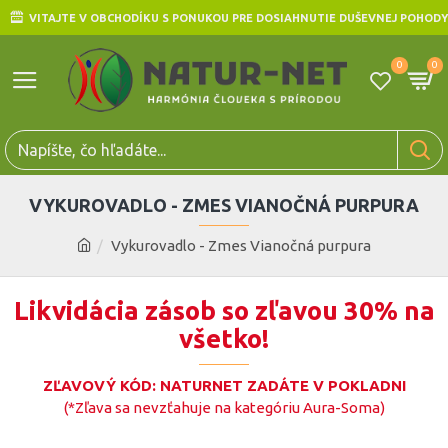
VITAJTE V OBCHODÍKU S PONUKOU PRE DOSIAHNUTIE DUŠEVNEJ POHODY
0
0
VYKUROVADLO - ZMES VIANOČNÁ PURPURA
Vykurovadlo - Zmes Vianočná purpura
Likvidácia zásob so zľavou 30% na
všetko!
ZĽAVOVÝ KÓD: NATURNET ZADÁTE V POKLADNI
(*Zľava sa nevzťahuje na kategóriu Aura-Soma)