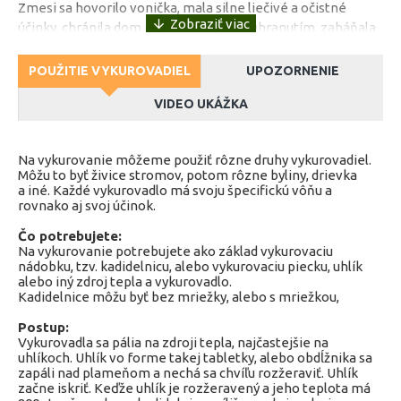
Zmesi sa hovorilo vonička, mala silne liečivé a očistné
účinky, chránila dom pred nešťastím a uhranutím, zaháňala
smútok a melanchóliu, prinášala svetlo v temných dobách.
POUŽITIE VYKUROVADIEL
UPOZORNENIE
Najviac sa vykurovala po dvanásť nocí počnúc Štedrým
dňom a končiac pred Tromi Kráľmi, ktoré sa považovali za
VIDEO UKÁŽKA
kritické, keď temné sily majú najväčšiu moc. Voničkou sa
vtedy vykurovalo obydlie aj hospodárske stavby na ochranu
a očistu.
Na vykurovanie môžeme použiť rôzne druhy vykurovadiel.
Môžu to byť živice stromov, potom rôzne byliny, drievka
a iné. Každé vykurovadlo má svoju špecifickú vôňu a
Naša vonička vychádza z veľmi starého a tradičného
rovnako aj svoj účinok.
receptu, používaného tisíce rokov.
Čo potrebujete:
Je namiešaná z najlepších surovín tak, aby priniesla do
Na vykurovanie potrebujete ako základ vykurovaciu
Vašich domovov nielen tradičnú vianočnú vôňu, ale aj
nádobku, tzv. kadidelnicu, alebo vykurovaciu piecku, uhlík
alebo iný zdroj tepla a vykurovadlo.
pôvodný význam, očistu a ochranu, ktorá mala v dávnych
Kadidelnice môžu byť bez mriežky, alebo s mriežkou,
dobách.
Postup:
Spaľujte na uhlíku, voničku je možné vhodiť aj na kachle a
Vykurovadla sa pália na zdroji tepla, najčastejšie na
krb.
uhlíkoch. Uhlík vo forme takej tabletky, alebo obdĺžnika sa
zapáli nad plameňom a nechá sa chvíľu rozžeraviť. Uhlík
začne iskriť. Keďže uhlík je rozžeravený a jeho teplota má
Môžete tiež spaľovať spoločne so živicou kadidlovníka a