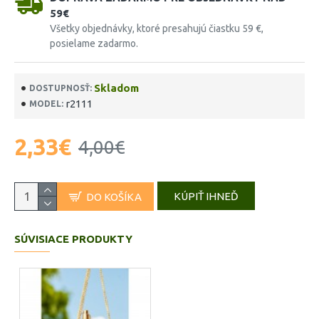
59€
Všetky objednávky, ktoré presahujú čiastku 59 €,
posielame zadarmo.
Skladom
DOSTUPNOSŤ:
r2111
MODEL:
2,33€
4,00€
KÚPIŤ IHNEĎ
DO KOŠÍKA
SÚVISIACE PRODUKTY