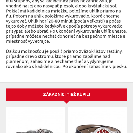
800 stupňov, aby sa kadidelnica príliš nezahrievala, je
myrhou.
vhodné na jej dno nasypať piesok, alebo kryštalickú soľ.
Pokiaľ má kadidelnica mriežku, položíme uhlík priamo na
ňu. Potom na uhlík položíme vykurovadlo, ktoré chceme
vykurovať. Uhlík horí 20-80 minút (podľa veľkosti) a počas
Ideálne páliť na uhlíkoch, či nad sviečkou, na krbe, peci.
tejto doby môžete kedykoľvek podľa potreby vykurovadlo
prisypať, alebo ubrať. Po ukončení vykurovania uhlík uhaste,
Obsah: 20g
prípadne môžete nechať dohorieť na bezpečnom mieste a
miestnosť vyvetrajte.
vôňa: bylinná, hrejivá, typická vianočná
Ďalšou možnosťou je použiť priamo zväzok listov rastliny,
prípadne drevo stromu, ktoré priamo zapálime nad
Výrobca Rymer
plameňom, zahasíme a necháme tlieť a vydymujeme
rovnako ako s kadidelnicou. Po ukončení zahasíme v piesku.
ZÁKAZNÍCI TIEŽ KÚPILI