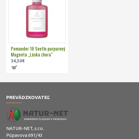
Pomander 16 Svetlo purpurový
Magenta „Láska zhora“
34,50€
PREVÁDZKOVATEĽ
NATUR-NET, s.r.o.
Púpavova 691/43