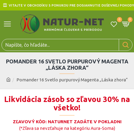
VITAJTE V OBCHODÍKU S PONUKOU PRE DOSIAHNUTIE DUŠEVNEJ POHODY
0
0
POMANDER 16 SVETLO PURPUROVÝ MAGENTA
„LÁSKA ZHORA“
Pomander 16 Svetlo purpurový Magenta „Láska zhora“
Likvidácia zásob so zľavou 30% na
všetko!
ZĽAVOVÝ KÓD: NATURNET ZADÁTE V POKLADNI
(*Zľava sa nevzťahuje na kategóriu Aura-Soma)