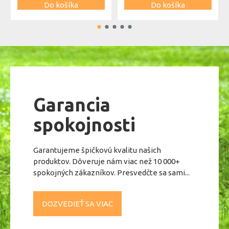
Do košíka
Do košíka
použiť aj pre iných, ktorí to momentálne potrebujú.
Rovnako s nimi môžete energeticky čistiť a nabíjať priestor,
v ktorom sa nachádzate.
Objem: 25ml
Garancia
spokojnosti
Garantujeme špičkovú kvalitu našich
produktov. Dôveruje nám viac než 10 000+
spokojných zákazníkov. Presvedčte sa sami...
DOZVEDIEŤ SA VIAC