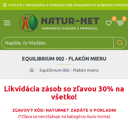
VITAJTE V OBCHODÍKU S PONUKOU PRE DOSIAHNUTIE DUŠEVNEJ POHODY
0
0
EQUILIBRIUM 002 - FLAKÓN MIERU
Equilibrium 002 - Flakón mieru
Likvidácia zásob so zľavou 30% na
všetko!
ZĽAVOVÝ KÓD: NATURNET ZADÁTE V POKLADNI
(*Zľava sa nevzťahuje na kategóriu Aura-Soma)