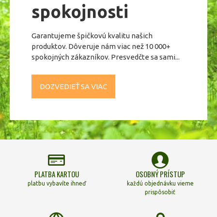
prípade, že s ním príde do kontaktu iná osoba, flakón
spokojnosti
energeticky očistite tak, že ho ponoríte po uzáver do soli a
necháte ho tam 12 hodín / najlepšie cez noc /. Počas
používania samotnou osobou flakón nečistíme. Na čistenie
Garantujeme špičkovú kvalitu našich
je vhodná aj biela esencia z rady Aura-Soma.
produktov. Dôveruje nám viac než 10 000+
LEN NA VONKAJŠIE POUŽITIE!
spokojných zákazníkov. Presvedčte sa sami...
Čistý prírodný produkt.
Aura-Soma ® je registrovaná ochranná známka Aura-
DOZVEDIEŤ SA VIAC
Soma Products Ltd.
PLATBA KARTOU
OSOBNÝ PRÍSTUP
platbu vybavíte ihneď
každú objednávku vieme
prispôsobiť