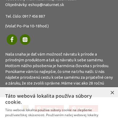
Objednávky:
eshop@naturnet.sk
Tel. číslo:
0917 456 887
(Volať Po-Pia 10-18hod.)
Naša snaha je dať vám možnosť návratu k prírode a
prírodným produktom a tak aj návratu k sebe samému.
Mottom nášho pôsobenia je harmónia človeka s prírodou.
Ponúkame vám to najlepšie, čo sme na trhu našli. U nás
nájdete prirodzenú cestu k sebe samému za prijateľné ceny
a záruku, že ste zvolili správne. Máme viac ako 28 ročnú
skúsenosť v tejto oblasti.
×
Táto webová lokalita používa súbory
cookie.
Táto webová lokalita používa súbory cookie na zlepšenie
používateľskej skúsenosti. Používaním našej webovej lokality