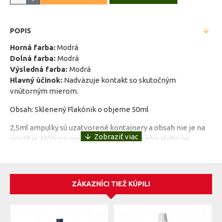
POPIS
Horná farba:
Modrá
Dolná farba:
Modrá
Výsledná farba:
Modrá
Hlavný účinok:
Nadväzuje kontakt so skutočným
vnútorným mierom.
Obsah: Sklenený Flakónik o objeme 50ml
2,5ml ampulky sú uzatvorené kontajnery a obsah nie je na
použitie. Môžu sa použiť na nosenie pri sebe alebo na
nabíjanie pitnej vody.
Pomoc:
- Pomáha prijímať informácie z iných dimenzií, očisťuje
ZÁKAZNÍCI TIEŽ KÚPILI
auru a vytvára kontakt s vlastnou intuíciou
- Odstraňuje strach z neznáma, uvoľňuje kreativitu
- Pomáha pri problémoch s koncentráciou a hovorením