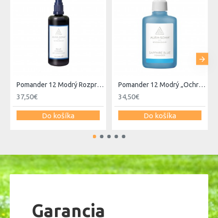
- Prináša hlboký mier a radosť, ukľudňuje emócie
- Reguluje funkciu štítnej žľazy a celého endokrinného
systému
- Pri napätí v šiji, pri infekciách, pri prerezávaní zúbkov
Miesto aplikovania:
Nanáša sa okolo celého krku, v zátylku
a kľúčne kosti.
Afirmácia:
Vdychujem kľud a mier, vydychujem kľud a mier.
Použitie:
Pomander 12 Modrý Rozprašovač
Pomander 12 Modrý „Ochrana pokoja a komunikácie“
Otvorený flakón uchopte do ľavej ruky, prostredníkom
37,50€
34,50€
uzavrite otvor, ukazovák a prstenník položte na „ramená"
flakónu a palcom podoprite flakón zo spodku. Dôkladne
Do košíka
Do košíka
pretrepte, aby sa spojili obe farebné časti. Potom uchopte
flakón do pravej ruky a naneste na ľavú dlaň malé množstvo
vzniknutej emulzie. Naneste ju na príslušnú časť miesta
aplikovania. Množstvo použitej emulzie na jedno nanesenie
je asi veľkosť orecha. Odporúča sa nanášať emulziu 2 x
denne, ráno a večer. Nanášanie je možné nahradiť kúpeľom,
vtedy je množstvo použitej emulzie asi jeden vrchnáčik z
flakónu.
Garancia
Flakón patrí iba jednej osobe, tej, ktorá ho používa. V