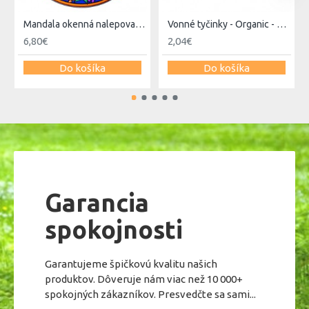
Mandala okenná nalepovacia - Magický Jednorožec
Vonné tyčinky - Organic - Santal
6,80€
2,04€
Do košíka
Do košíka
Garancia
spokojnosti
Garantujeme špičkovú kvalitu našich
produktov. Dôveruje nám viac než 10 000+
spokojných zákazníkov. Presvedčte sa sami...