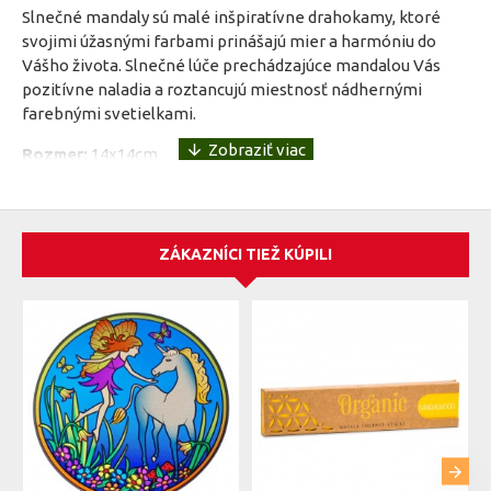
Slnečné mandaly sú malé inšpiratívne drahokamy, ktoré
svojimi úžasnými farbami prinášajú mier a harmóniu do
Vášho života. Slnečné lúče prechádzajúce mandalou Vás
pozitívne naladia a roztancujú miestnosť nádhernými
farebnými svetielkami.
Rozmer:
14x14cm
Materiál:
Nalepovacia farebná fólia
ZÁKAZNÍCI TIEŽ KÚPILI