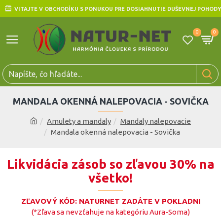
VITAJTE V OBCHODÍKU S PONUKOU PRE DOSIAHNUTIE DUŠEVNEJ POHODY
0
0
MANDALA OKENNÁ NALEPOVACIA - SOVIČKA
Amulety a mandaly
Mandaly nalepovacie
Mandala okenná nalepovacia - Sovička
Likvidácia zásob so zľavou 30% na
všetko!
ZĽAVOVÝ KÓD: NATURNET ZADÁTE V POKLADNI
(*Zľava sa nevzťahuje na kategóriu Aura-Soma)