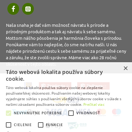
Naša snaha je dať vám možnosť návratu k prírode a
prírodným produktom a tak aj návratu k sebe samému.
Mottom nášho pôsobenia je harmónia človeka s prírodou.
Ponúkame vám to najlepšie, čo sme na trhu našli. U nás
nájdete prirodzenú cestu k sebe samému za prijateľné ceny
a záruku, že ste zvolili správne. Máme viac ako 28 ročnú
skúsenosť v tejto oblasti.
×
Táto webová lokalita používa súbory
cookie.
Táto webová lokalita používa súbory cookie na zlepšenie
používateľskej skúsenosti. Používaním našej webovej lokality
vyjadrujete súhlas s používaním všetkých súborov cookie v súlade s
našimi zásadami používania súborov cookie.
Prečítať viac
NEVYHNUTNE POTREBNÉ
VÝKONNOSŤ
CIELENIE
FUNKCIE