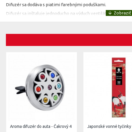
Difuzér sa dodáva s piatimi farebnými poduškami.
Difuzér sa inštaluje jednoducho na výduch ventilátora.
Materiál: nerezová oceľ
Rozmer: priemer 30mm, hrúbka 5mm
Aroma difuzér do auta - Čakrový 4