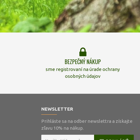
BEZPEČNÝ NÁKUP
sme registrovaní na úrade ochrany
osobných údajov
NEWSLETTER
Prihláste sa na odber newslettra a získajte
zľavu 10% na nákup.