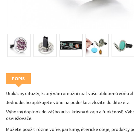
POPIS
Unikátny difuzér, ktorý vám umožní mať vašu obľubenú vôňu ale
Jednoducho aplikujete vôňu na podušku a vložíte do difuzéra.
Výborný doplnok do vášho auta, krásny dizajn a funkčnosť. Vý
osviežovače.
Môžete použit rôzne vôňe, parfumy, éterické oleje, produkty 