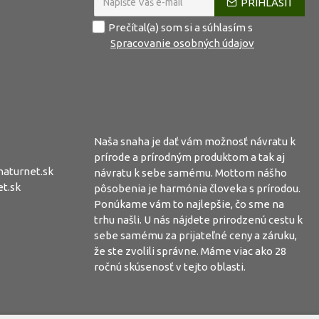
PRIHLÁSIŤ
Prečítal(a) som si a súhlasím s
Spracovanie osobných údajov
Naša snaha je dať vám možnosť návratu k
prírode a prírodným produktom a tak aj
aturnet.sk
návratu k sebe samému. Mottom nášho
t.sk
pôsobenia je harmónia človeka s prírodou.
Ponúkame vám to najlepšie, čo sme na
trhu našli. U nás nájdete prirodzenú cestu k
sebe samému za prijateľné ceny a záruku,
že ste zvolili správne. Máme viac ako 28
ročnú skúsenosť v tejto oblasti.