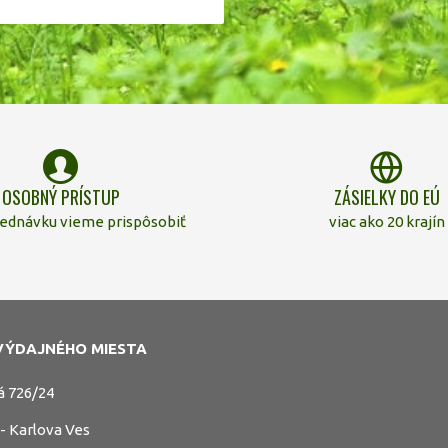
OSOBNÝ PRÍSTUP
ZÁSIELKY DO EÚ
jednávku vieme prispôsobiť
viac ako 20 krajín
VÝDAJNÉHO MIESTA
á 726/24
 - Karlova Ves