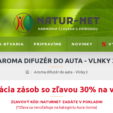
A BÝVANIA
PRIPRAVÍME
NOVINKY
V
AROMA DIFUZÉR DO AUTA - VLNKY 
Aroma difuzér do auta - Vlnky 3
ácia zásob so zľavou 30% na 
ZĽAVOVÝ KÓD: NATURNET ZADÁTE V POKLADNI
(*Zľava sa nevzťahuje na kategóriu Aura-Soma)