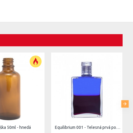
aška 50ml - hnedá
Equilibrium 001 - Telesná prvá pomoc