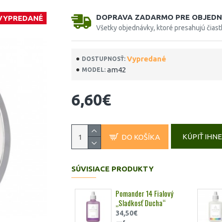
DOPRAVA ZADARMO PRE OBJEDN
VYPREDANÉ
Všetky objednávky, ktoré presahujú čias
Vypredané
DOSTUPNOSŤ:
am42
MODEL:
6,60€
KÚPIŤ IHN
DO KOŠÍKA
SÚVISIACE PRODUKTY
Pomander 14 Fialový
„Sladkosť Ducha“
34,50€