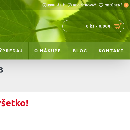
PRIHLÁSIŤ
REGISTROVAŤ
OBĽÚBENÉ
0
0 ks - 0,00€
ÝPREDAJ
O NÁKUPE
BLOG
KONTAKT
3
všetko!