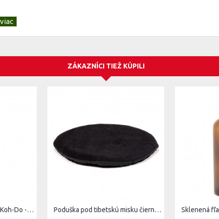
ZÁKAZNÍCI TIEŽ KÚPILI
Japonské vonné tyčinky Koh-Do - Fortune 20tyč.
Poduška pod tibetskú misku čierna 15cm
Sklenená fľ