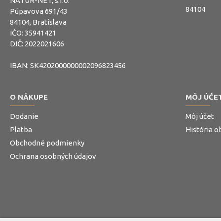
NATUR-NET, s.r.o.
84104
Púpavova 691/43
84104, Bratislava
IČO: 35941421
DIČ: 2022021606
IBAN: SK4202000000002096823456
O NÁKUPE
MÔJ ÚČE
Dodanie
Môj účet
Platba
História 
Obchodné podmienky
Ochrana osobných údajov