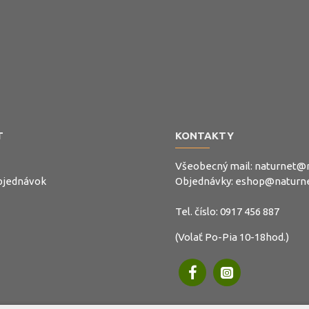
T
KONTAKTY
Všeobecný mail:
naturnet@n
objednávok
Objednávky:
eshop@naturne
Tel. číslo:
0917 456 887
(Volať Po-Pia 10-18hod.)