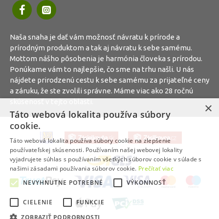
Naša snaha je dať vám možnosť návratu k prírode a
prírodným produktom a tak aj návratu k sebe samému.
Mottom nášho pôsobenia je harmónia človeka s prírodou.
Ponúkame vám to najlepšie, čo sme na trhu našli. U nás
nájdete prirodzenú cestu k sebe samému za prijateľné ceny
a záruku, že ste zvolili správne. Máme viac ako 28 ročnú
skúsenosť v tejto oblasti.
×
Táto webová lokalita používa súbory
cookie.
Táto webová lokalita používa súbory cookie na zlepšenie
používateľskej skúsenosti. Používaním našej webovej lokality
vyjadrujete súhlas s používaním všetkých súborov cookie v súlade s
našimi zásadami používania súborov cookie.
Prečítať viac
NEVYHNUTNE POTREBNÉ
VÝKONNOSŤ
CIELENIE
FUNKCIE
ZOBRAZIŤ PODROBNOSTI