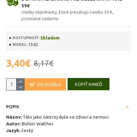
59€
Všetky objednávky, ktoré presahujú čiastku 59 €,
posielame zadarmo.
Skladom
DOSTUPNOSŤ:
1342
MODEL:
3,40€
8,17€
KÚPIŤ IHNEĎ
DO KOŠÍKA
POPIS
Názov:
Tělo jako nástroj duše ve zdraví a nemoci
Autor:
Bühler Walther
Jazyk:
český