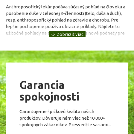
Anthroposofický lekár podáva súčasný pohľad na človeka a
pôsobenie duše v telesnej 3-člennosti (telo, duša a duch),
resp. anthroposofický pohľad na zdravie a chorobu. Pre
lepšie pochopenie používa obrazné príklady. Nájdete tu
užitočné pohľady na zdravie a chorobu a nové podnety pre
odborníkov aj laikov.
Brožovaná, 124 str., 120x205
EAN: 9788087635001
ISBN: 978-80-87635-00-1
Garancia
spokojnosti
Garantujeme špičkovú kvalitu našich
produktov. Dôveruje nám viac než 10 000+
spokojných zákazníkov. Presvedčte sa sami...