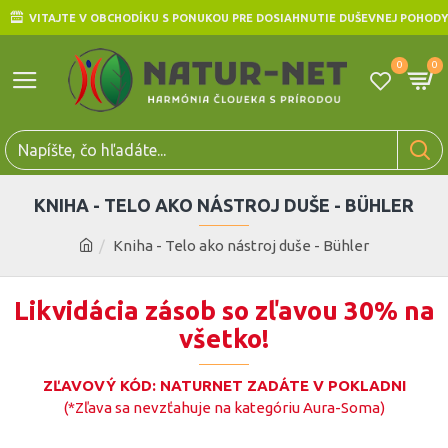
VITAJTE V OBCHODÍKU S PONUKOU PRE DOSIAHNUTIE DUŠEVNEJ POHODY
0
0
KNIHA - TELO AKO NÁSTROJ DUŠE - BÜHLER
Kniha - Telo ako nástroj duše - Bühler
Likvidácia zásob so zľavou 30% na
všetko!
ZĽAVOVÝ KÓD: NATURNET ZADÁTE V POKLADNI
(*Zľava sa nevzťahuje na kategóriu Aura-Soma)