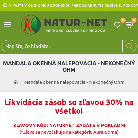
VITAJTE V OBCHODÍKU S PONUKOU PRE DOSIAHNUTIE DUŠEVNEJ POHODY
0
0
MANDALA OKENNÁ NALEPOVACIA - NEKONEČNÝ
OHM
Mandala okenná nalepovacia - Nekonečný Ohm
Likvidácia zásob so zľavou 30% na
všetko!
ZĽAVOVÝ KÓD: NATURNET ZADÁTE V POKLADNI
(*Zľava sa nevzťahuje na kategóriu Aura-Soma)