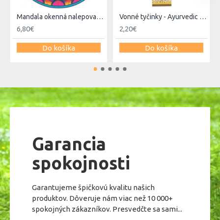
Mandala okenná nalepovacia - Budha nature
Vonné tyčinky - Ayurvedic - Meditation
6,80€
2,20€
Do košíka
Do košíka
Garancia
spokojnosti
Garantujeme špičkovú kvalitu našich
produktov. Dôveruje nám viac než 10 000+
spokojných zákazníkov. Presvedčte sa sami...