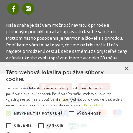
Naša snaha je dať vám možnosť návratu k prírode a
prírodným produktom a tak aj návratu k sebe samému.
Mottom nášho pôsobenia je harmónia človeka s prírodou.
Ponúkame vám to najlepšie, čo sme na trhu našli. U nás
nájdete prirodzenú cestu k sebe samému za prijateľné ceny
a záruku, že ste zvolili správne. Máme viac ako 28 ročnú
skúsenosť v tejto oblasti.
×
Táto webová lokalita používa súbory
cookie.
Táto webová lokalita používa súbory cookie na zlepšenie
používateľskej skúsenosti. Používaním našej webovej lokality
vyjadrujete súhlas s používaním všetkých súborov cookie v súlade s
našimi zásadami používania súborov cookie.
Prečítať viac
NEVYHNUTNE POTREBNÉ
VÝKONNOSŤ
CIELENIE
FUNKCIE