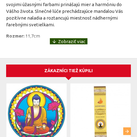
svojimi úžasnými farbami prinášajú mier a harmóniu do
Vášho života. Slnečné lúče prechádzajúce mandalou Vás
pozitívne naladia a roztancujú miestnosť nádhernými
farebnými svetielkami.
Rozmer:
11,7cm
Materiál:
Nalepovacia farebná fólia
ZÁKAZNÍCI TIEŽ KÚPILI