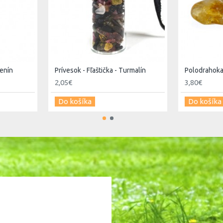
ženín
Prívesok - Fľaštička - Turmalín
Polodrahokam
2,05€
3,80€
Do košíka
Do košíka