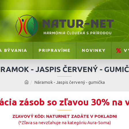
A BÝVANIA
PRIPRAVÍME
NOVINKY
V
RAMOK - JASPIS ČERVENÝ - GUMI
Náramok - Jaspis červený - gumička
ácia zásob so zľavou 30% na 
ZĽAVOVÝ KÓD: NATURNET ZADÁTE V POKLADNI
(*Zľava sa nevzťahuje na kategóriu Aura-Soma)