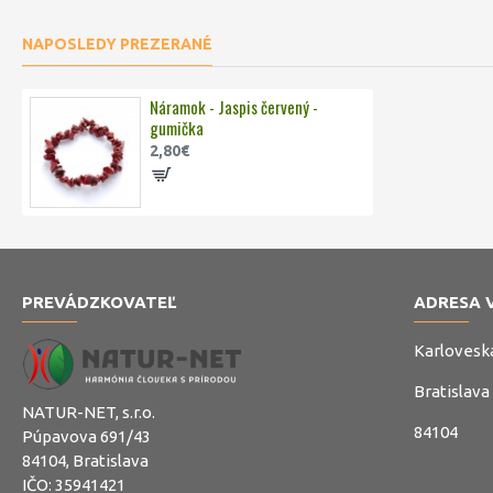
NAPOSLEDY PREZERANÉ
Náramok - Jaspis červený -
gumička
2,80€
PREVÁDZKOVATEĽ
ADRESA 
Karlovesk
Bratislava
NATUR-NET, s.r.o.
84104
Púpavova 691/43
84104, Bratislava
IČO: 35941421