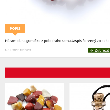
POPIS
Náramok na gumičke z polodrahokamu Jaspis červený zo sek
Rozmer: unisex