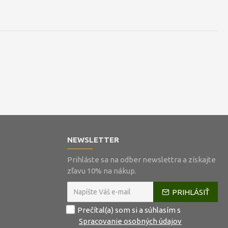
NEWSLETTER
Prihláste sa na odber newslettra a získajte
zľavu 10% na nákup.
PRIHLÁSIŤ
Prečítal(a) som si a súhlasím s
Spracovanie osobných údajov