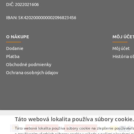
DIČ: 2022021606
IBAN: SK4202000000002096823456
O NÁKUPE
MÔJ ÚČE
Dodanie
Môj účet
Platba
História 
Obchodné podmienky
Ochrana osobných údajov
Táto webová lokalita používa súbory cookie
Táto webová lokalita používa súbory cookie na zlepšenie používateľs
s používaním všetkých súborov cookie v súlade s našimi zásadami p