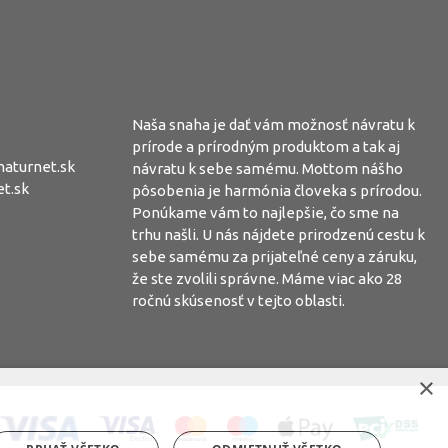
Naša snaha je dať vám možnosť návratu k
prírode a prírodným produktom a tak aj
aturnet.sk
návratu k sebe samému. Mottom nášho
t.sk
pôsobenia je harmónia človeka s prírodou.
Ponúkame vám to najlepšie, čo sme na
trhu našli. U nás nájdete prirodzenú cestu k
sebe samému za prijateľné ceny a záruku,
že ste zvolili správne. Máme viac ako 28
ročnú skúsenosť v tejto oblasti.
×