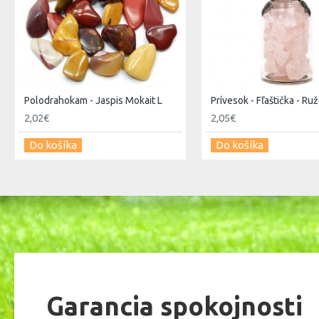
Polodrahokam - Jaspis Mokait L
Prívesok - Fľaštička - Ru
2,02€
2,05€
Do košíka
Do košíka
Garancia spokojnosti