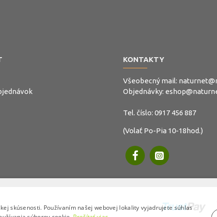
T
KONTAKTY
Všeobecný mail:
naturnet@n
objednávok
Objednávky:
eshop@naturne
Tel. číslo:
0917 456 887
(Volať Po-Pia 10-18hod.)
.
kej skúsenosti. Používaním našej webovej lokality vyjadrujete súhlas
oužívania súborov cookie.
Prečítať viac