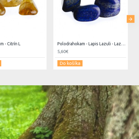
 - Citrín L
Polodrahokam - Lapis Lazuli - Lazurit L
5,60€
Do košíka