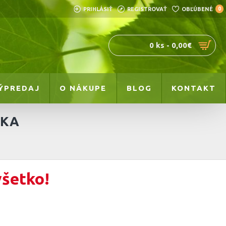
PRIHLÁSIŤ
REGISTROVAŤ
OBĽÚBENÉ
0
0 ks - 0,00€
ÝPREDAJ
O NÁKUPE
BLOG
KONTAKT
ČKA
všetko!