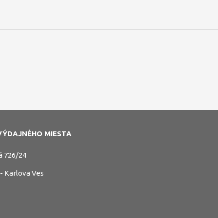
VÝDAJNÉHO MIESTA
á 726/24
 - Karlova Ves