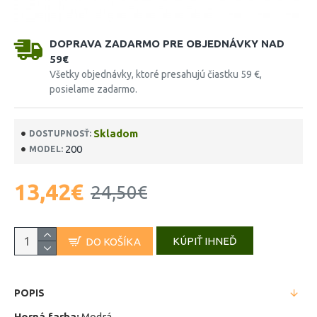
DOPRAVA ZADARMO PRE OBJEDNÁVKY NAD
59€
Všetky objednávky, ktoré presahujú čiastku 59 €,
posielame zadarmo.
Skladom
DOSTUPNOSŤ:
200
MODEL:
13,42€
24,50€
KÚPIŤ IHNEĎ
DO KOŠÍKA
POPIS
Horná farba:
Modrá